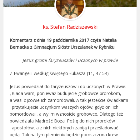
ks. Stefan Radziszewski
Komentarz z dnia 19 października 2017 czyta Natalia
Bernacka z Gimnazjum Sióstr Urszulanek w Rybniku
Jezus gromi faryzeuszów i uczonych w prawie
Z Ewangelii według świętego Łukasza (11, 47-54)
Jezus powiedział do faryzeuszów i do uczonych w Prawie:
„Biada wam, ponieważ budujecie grobowce prorokom,
a wasi ojcowie ich zamordowali. A tak jesteście świadkami
i przytakujecie uczynkom waszych ojców; gdyż oni ich
pomordowali, a wy im wznosicie grobowce. Dlatego też
powiedziała Mądrość Boża: Poślę do nich proroków
i apostołów, a z nich niektórych zabiją i prześladować
będą. Tak na tym plemieniu będzie pomszczona krew