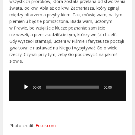
wszystkich proroków, która została przelana od stworzenia
świata, od krwi Abla aż do krwi Zachariasza, który zginął
między ołtarzem a przybytkiem. Tak, mówię wam, na tym
plemieniu będzie pomszczona. Biada wam, uczonym
w Prawie, bo wzięliście klucze poznania; samiście
nie weszli, a przeszkodziliście tym, którzy wejść chcieli”.
Gdy wyszedł stamtąd, uczeni w Piśmie i faryzeusze poczęli
gwałtownie nastawać na Niego i wypytywać Go o wiele
rzeczy. Czyhali przy tym, żeby Go podchwycić na jakimś
słowie.
Odtwarzacz
plików
dźwiękowych
00:00
00:00
Photo credit:
Foter.com