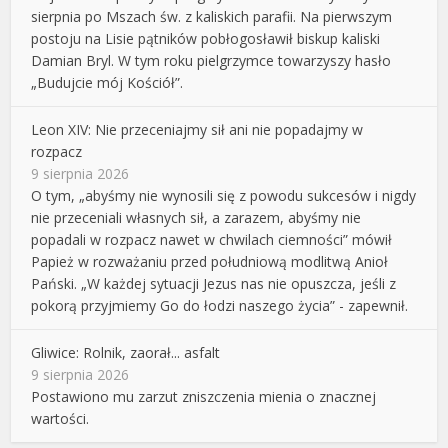
sierpnia po Mszach św. z kaliskich parafii. Na pierwszym
postoju na Lisie pątników pobłogosławił biskup kaliski
Damian Bryl. W tym roku pielgrzymce towarzyszy hasło
„Budujcie mój Kościół”.
Leon XIV: Nie przeceniajmy sił ani nie popadajmy w
rozpacz
9 sierpnia 2026
O tym, „abyśmy nie wynosili się z powodu sukcesów i nigdy
nie przeceniali własnych sił, a zarazem, abyśmy nie
popadali w rozpacz nawet w chwilach ciemności” mówił
Papież w rozważaniu przed południową modlitwą Anioł
Pański. „W każdej sytuacji Jezus nas nie opuszcza, jeśli z
pokorą przyjmiemy Go do łodzi naszego życia” - zapewnił.
Gliwice: Rolnik, zaorał... asfalt
9 sierpnia 2026
Postawiono mu zarzut zniszczenia mienia o znacznej
wartości.