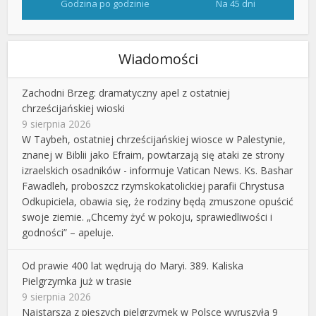
Godzina po godzinie
Na 45 dni
Wiadomości
Zachodni Brzeg: dramatyczny apel z ostatniej
chrześcijańskiej wioski
9 sierpnia 2026
W Taybeh, ostatniej chrześcijańskiej wiosce w Palestynie,
znanej w Biblii jako Efraim, powtarzają się ataki ze strony
izraelskich osadników - informuje Vatican News. Ks. Bashar
Fawadleh, proboszcz rzymskokatolickiej parafii Chrystusa
Odkupiciela, obawia się, że rodziny będą zmuszone opuścić
swoje ziemie. „Chcemy żyć w pokoju, sprawiedliwości i
godności” – apeluje.
Od prawie 400 lat wędrują do Maryi. 389. Kaliska
Pielgrzymka już w trasie
9 sierpnia 2026
Najstarsza z pieszych pielgrzymek w Polsce wyruszyła 9