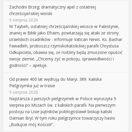
Zachodni Brzeg: dramatyczny apel z ostatniej
chrześcijańskiej wioski
9 sierpnia 2026
W Taybeh, ostatniej chrześcijańskiej wiosce w Palestynie,
znanej w Biblii jako Efraim, powtarzają się ataki ze strony
izraelskich osadników - informuje Vatican News. Ks. Bashar
Fawadleh, proboszcz rzymskokatolickiej parafii Chrystusa
Odkupiciela, obawia się, że rodziny będą zmuszone opuścić
swoje ziemie. „Chcemy żyć w pokoju, sprawiedliwości i
godności” – apeluje.
Od prawie 400 lat wędrują do Maryi. 389. Kaliska
Pielgrzymka już w trasie
9 sierpnia 2026
Najstarsza z pieszych pielgrzymek w Polsce wyruszyła 9
sierpnia po Mszach św. z kaliskich parafii. Na pierwszym
postoju na Lisie pątników pobłogosławił biskup kaliski
Damian Bryl. W tym roku pielgrzymce towarzyszy hasło
„Budujcie mój Kościół”.