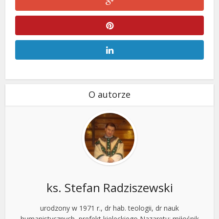
O autorze
ks. Stefan Radziszewski
urodzony w 1971 r., dr hab. teologii, dr nauk
humanistycznych, prefekt kieleckiego Nazaretu; miłośnik