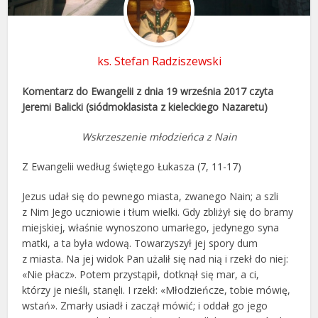
ks. Stefan Radziszewski
Komentarz do Ewangelii z dnia 19 września 2017 czyta
Jeremi Balicki (siódmoklasista z kieleckiego Nazaretu)
Wskrzeszenie młodzieńca z Nain
Z Ewangelii według świętego Łukasza (7, 11-17)
Jezus udał się do pewnego miasta, zwanego Nain; a szli
z Nim Jego uczniowie i tłum wielki. Gdy zbliżył się do bramy
miejskiej, właśnie wynoszono umarłego, jedynego syna
matki, a ta była wdową. Towarzyszył jej spory dum
z miasta. Na jej widok Pan użalił się nad nią i rzekł do niej:
«Nie płacz». Potem przystąpił, dotknął się mar, a ci,
którzy je nieśli, stanęli. I rzekł: «Młodzieńcze, tobie mówię,
wstań». Zmarły usiadł i zaczął mówić; i oddał go jego