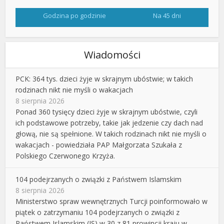
Godzina po godzinie
Na 45 dni
Wiadomości
PCK: 364 tys. dzieci żyje w skrajnym ubóstwie; w takich
rodzinach nikt nie myśli o wakacjach
8 sierpnia 2026
Ponad 360 tysięcy dzieci żyje w skrajnym ubóstwie, czyli
ich podstawowe potrzeby, takie jak jedzenie czy dach nad
głową, nie są spełnione. W takich rodzinach nikt nie myśli o
wakacjach - powiedziała PAP Małgorzata Szukała z
Polskiego Czerwonego Krzyża.
104 podejrzanych o związki z Państwem Islamskim
8 sierpnia 2026
Ministerstwo spraw wewnętrznych Turcji poinformowało w
piątek o zatrzymaniu 104 podejrzanych o związki z
Państwem Islamskim (IS) w 30 z 81 prowincji kraju w