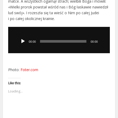
matce. A wszystkich ogarnął strach; wielbili Boga i mówili:
«Wielki prorok powstał wśród nas i Bóg łaskawie nawiedził
lud swój». I rozeszła się ta wieść o Nim po całej Judei
i po całej okolicznej krainie.
Odtwarzacz
plików
dźwiękowych
00:00
00:00
Photo:
Foter.com
Like this:
Loading...