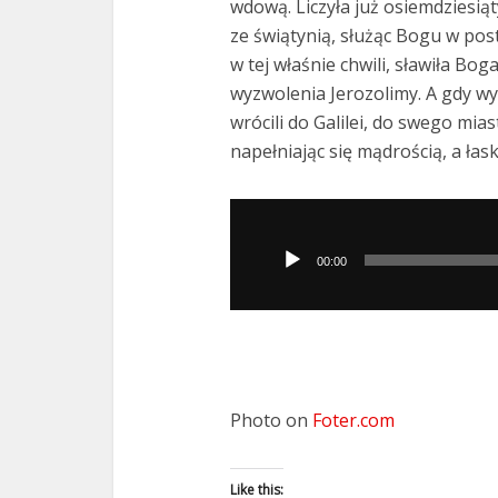
wdową. Liczyła już osiemdziesiąt
ze świątynią, służąc Bogu w pos
w tej właśnie chwili, sławiła Bo
wyzwolenia Jerozolimy. A gdy w
wrócili do Galilei, do swego mias
napełniając się mądrością, a ła
Odtwarzacz
plików
00:00
dźwiękowych
Photo on
Foter.com
Like this: