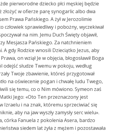
żde pierworodne dziecko płci męskiej będzie
 złożyć w ofierze parę synogarlic albo dwa
sem Prawa Pańskiego. A żył w Jerozolimie
to człowiek sprawiedliwy i pobożny, wyczekiwał
 spoczywał na nim. Jemu Duch Święty objawił,
baczy Mesjasza Pańskiego. Za natchnieniem
. A gdy Rodzice wnosili Dzieciątko Jezus, aby
Prawa, on wziął Je w objęcia, błogosławił Boga
wól odejść słudze Twemu w pokoju, według
rzały Twoje zbawienie, któreś przygotował
tło na oświecenie pogan i chwałę ludu Twego,
dziwili się temu, co o Nim mówiono. Symeon zaś
, Matki Jego: «Oto Ten przeznaczony jest
w Izraelu i na znak, któremu sprzeciwiać się
iknie, aby na jaw wyszły zamysły serc wielu».
, córka Fanuela z pokolenia Asera, bardzo
nieństwa siedem lat żyła z mężem i pozostawała