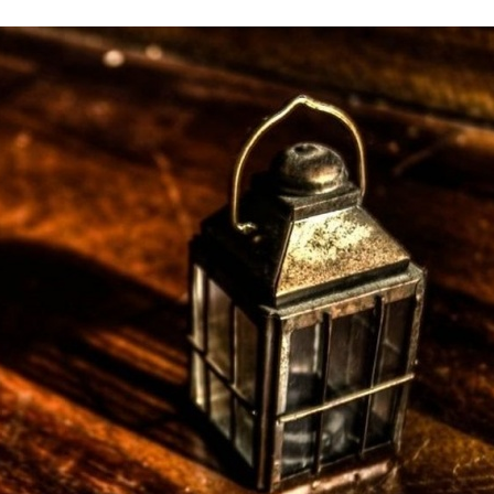
Stefan Radziszewski
ks. Stefan Radziszewski