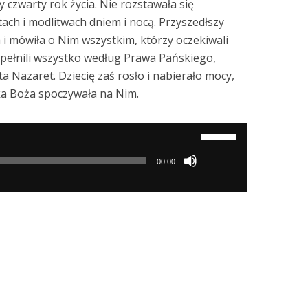
y czwarty rok życia. Nie rozstawała się
tach i modlitwach dniem i nocą. Przyszedłszy
ga i mówiła o Nim wszystkim, którzy oczekiwali
ypełnili wszystko według Prawa Pańskiego,
ta Nazaret. Dziecię zaś rosło i nabierało mocy,
ska Boża spoczywała na Nim.
Używaj
strzałek
00:00
do
góry/do
dołu
aby
zwiększyć
lub
zmniejszyć
głośność.