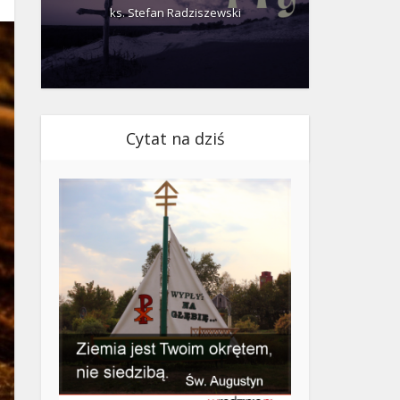
ks. Stefan Radziszewski
ks.
Cytat na dziś