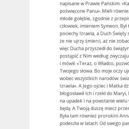
napisane w Prawie Pańskim: «Ka
poświęcone Panu». Mieli również
młode gołębie, zgodnie z przepi
człowiek, imieniem Symeon. Był 
pociechy Izraela, a Duch Święty
że nie ujrzy śmierci, aż nie zo
więc Ducha przyszedł do świątyni
postąpić z Nim według zwyczaju 
i mówił: «Teraz, o Władco, poz
Twojego słowa. Bo moje oczy uj
wobec wszystkich narodów: świa
Izraela». A Jego ojciec i Matka 
błogosławił Ich i rzekł do Maryi
na upadek i na powstanie wielu 
będą. A Twoją duszę miecz przen
Była tam również prorokini Anna
podeszła w latach. Od swego pa