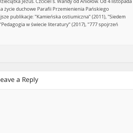
zieciątka Jezus. Czciciel s. Wandy od Aniołów. Od 4 listopada
za życie duchowe Parafii Przemienienia Pańskiego
jsze publikacje: "Kamieńska ostiumiczna" (2011), "Siedem
Pedagogia w świecie literatury" (2017), "777 spojrzeń
eave a Reply