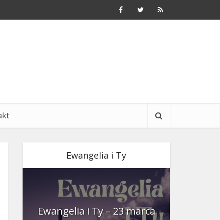
akt
Ewangelia i Ty
nia
Ewangelia i Ty – 23 marca
Ewangeli