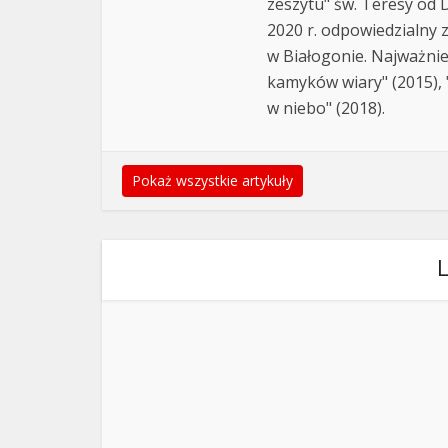
zeszytu" św. Teresy od D
2020 r. odpowiedzialny 
w Białogonie. Najważnie
kamyków wiary" (2015), "
w niebo" (2018).
Pokaż wszystkie artykuły
L