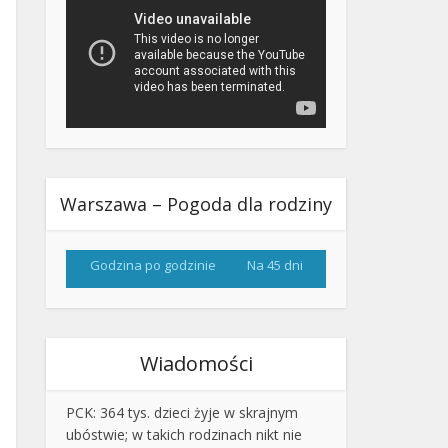
Warszawa – Pogoda dla rodziny
Godzina po godzinie
Na 45 dni
Wiadomości
PCK: 364 tys. dzieci żyje w skrajnym
ubóstwie; w takich rodzinach nikt nie