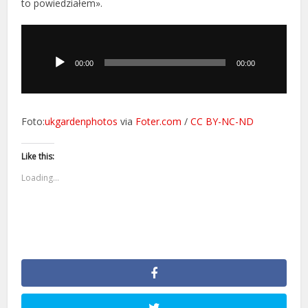
to powiedziałem».
Odtwarzacz
plików
dźwiękowych
00:00
00:00
Foto:
ukgardenphotos
via
Foter.com
/
CC BY-NC-ND
Like this:
Loading...