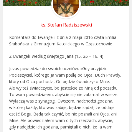
ks. Stefan Radziszewski
Komentarz do Ewangelii z dnia 2 maja 2016 czyta Emilia
Słabońska z Gimnazjum Katolickiego w Częstochowie
Z Ewangelii według świętego Jana (15, 26 – 16, 4)
Jezus powiedział do swoich uczniów: «Gdy przyjdzie
Pocieszyciel, którego Ja wam poślę od Ojca, Duch Prawdy,
który od Ojca pochodzi, On będzie świadczył o Mnie.
Ale wy też świadczycie, bo jesteście ze Mną od początku.
To wam powiedziałem, abyście się nie załamali w wierze.
Wyłączą was z synagogi. Owszem, nadchodzi godzina,
w której każdy, kto was zabije, będzie sądził, że oddaje
cześć Bogu. Będą tak czynić, bo nie poznali ani Ojca, ani
Mnie. Ale powiedziałem wam o tych rzeczach, abyście,
gdy nadejdzie ich godzina, pamiętali o nich, że Ja wam