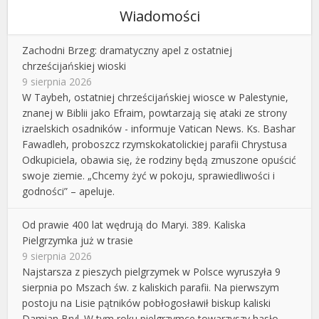
Wiadomości
Zachodni Brzeg: dramatyczny apel z ostatniej
chrześcijańskiej wioski
9 sierpnia 2026
W Taybeh, ostatniej chrześcijańskiej wiosce w Palestynie,
znanej w Biblii jako Efraim, powtarzają się ataki ze strony
izraelskich osadników - informuje Vatican News. Ks. Bashar
Fawadleh, proboszcz rzymskokatolickiej parafii Chrystusa
Odkupiciela, obawia się, że rodziny będą zmuszone opuścić
swoje ziemie. „Chcemy żyć w pokoju, sprawiedliwości i
godności” – apeluje.
Od prawie 400 lat wędrują do Maryi. 389. Kaliska
Pielgrzymka już w trasie
9 sierpnia 2026
Najstarsza z pieszych pielgrzymek w Polsce wyruszyła 9
sierpnia po Mszach św. z kaliskich parafii. Na pierwszym
postoju na Lisie pątników pobłogosławił biskup kaliski
Damian Bryl. W tym roku pielgrzymce towarzyszy hasło