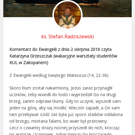
ks. Stefan Radziszewski
Komentarz do Ewangelii z dnia 2 sierpnia 2016 czyta
Katarzyna Grzeszczuk (wakacyjne warsztaty studentów
KUL w Zakopanem)
Z Ewangelii według świętego Mateusza (14, 22-36)
Skoro tłum został nakarmiony, Jezus zaraz przynaglił
uczniów, żeby wsiedli do łodzi i wyprzedzili Go na drugi
brzeg, zanim odprawi tłumy. Gdy to uczynił, wyszedł sam
jeden na górę, aby się modlić. Wieczór zapadł, a On sam
tam przebywał. Łódź zaś była już sporo stadiów oddalona
od brzegu, miotana falami, bo wiatr był przeciwny.
Lecz o czwartej straży nocnej przyszedł do nich, krocząc
po jeziorze. Uczniowie, zobaczywszy Go kroczącego