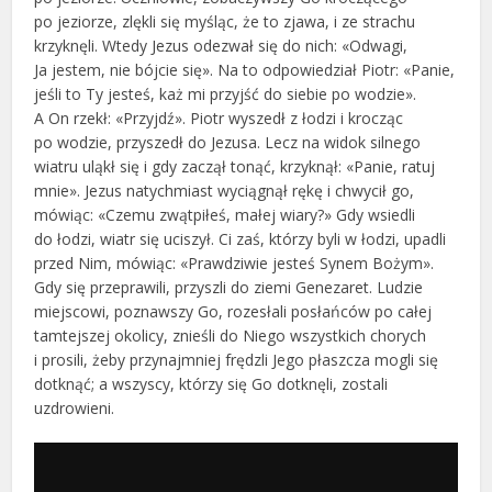
po jeziorze, zlękli się myśląc, że to zjawa, i ze strachu
krzyknęli. Wtedy Jezus odezwał się do nich: «Odwagi,
Ja jestem, nie bójcie się». Na to odpowiedział Piotr: «Panie,
jeśli to Ty jesteś, każ mi przyjść do siebie po wodzie».
A On rzekł: «Przyjdź». Piotr wyszedł z łodzi i krocząc
po wodzie, przyszedł do Jezusa. Lecz na widok silnego
wiatru uląkł się i gdy zaczął tonąć, krzyknął: «Panie, ratuj
mnie». Jezus natychmiast wyciągnął rękę i chwycił go,
mówiąc: «Czemu zwątpiłeś, małej wiary?» Gdy wsiedli
do łodzi, wiatr się uciszył. Ci zaś, którzy byli w łodzi, upadli
przed Nim, mówiąc: «Prawdziwie jesteś Synem Bożym».
Gdy się przeprawili, przyszli do ziemi Genezaret. Ludzie
miejscowi, poznawszy Go, rozesłali posłańców po całej
tamtejszej okolicy, znieśli do Niego wszystkich chorych
i prosili, żeby przynajmniej frędzli Jego płaszcza mogli się
dotknąć; a wszyscy, którzy się Go dotknęli, zostali
uzdrowieni.
Odtwarzacz
plików