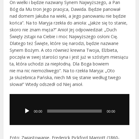
On wielki i będzie nazwany Synem Najwyższego, a Pan
Bóg da Mu tron Jego praojca, Dawida. Będzie panował
nad domem Jakuba na wieki, a Jego panowaniu nie będzie
końca”. Na to Maryja rzekła do anioła: „Jakże się to stanie,
skoro nie znam męża?” Anioł Jej odpowiedział: „Duch
Święty zstąpi na Ciebie i moc Najwyższego osłoni Cię.
Dlatego też Święte, które się narodzi, będzie nazwane
Synem Bożym. A oto również krewna Twoja, Elżbieta,
poczęła w swej starości syna i jest już w szóstym miesiącu
ta, która uchodzi za niepłodną. Dla Boga bowiem
nie ma nic niemożliwego”. Na to rzekła Maryja: „Oto
Ja służebnica Pańska, niech Mi się stanie według twego
słowa!” Wtedy odszedł od Niej anioł.
Odtwarzacz
plików
dźwiękowych
00:00
00:00
Foto: Zwiastowanie, Frederick Pickford Marriott (1860-