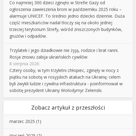
Co najmniej 300 dzieci zginęło w Strefie Gazy od
ogłoszenia zawieszenia broni w październiku 2025 roku –
alarmuje UNICEF. To średnio jedno dziecko dziennie. Duża
część mieszkańców nadal tłoczy się na około jednej
trzeciej terytorium Strefy, wśród zniszczonych budynków,
gruzów i odpadów.
Trzylatek i jego dziadkowie nie żyją, rodzice i brat ranni.
Rosja znowu zabija ukraińskich cywilów
8 sierpnia 2026
Cztery osoby, w tym trzyletni chłopiec, zginęły w nocy z
piątku na sobotę w rosyjskich atakach na Ukrainę; celem
byli zwykli ludzie i cywilna infrastruktura - poinformował w
sobotę prezydent Ukrainy Wołodymyr Zełenski.
Zobacz artykuł z przeszłości
marzec 2025
(1)
styczeń 2025
(2)