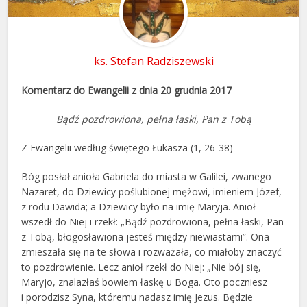
ks. Stefan Radziszewski
Komentarz do Ewangelii z dnia 20 grudnia 2017
Bądź pozdrowiona, pełna łaski, Pan z Tobą
Z Ewangelii według świętego Łukasza (1, 26-38)
Bóg posłał anioła Gabriela do miasta w Galilei, zwanego
Nazaret, do Dziewicy poślubionej mężowi, imieniem Józef,
z rodu Dawida; a Dziewicy było na imię Maryja. Anioł
wszedł do Niej i rzekł: „Bądź pozdrowiona, pełna łaski, Pan
z Tobą, błogosławiona jesteś między niewiastami”. Ona
zmieszała się na te słowa i rozważała, co miałoby znaczyć
to pozdrowienie. Lecz anioł rzekł do Niej: „Nie bój się,
Maryjo, znalazłaś bowiem łaskę u Boga. Oto poczniesz
i porodzisz Syna, któremu nadasz imię Jezus. Będzie