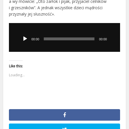
a wy mówicie: „Oto żarłok i pijak, przyjaciel celników
i grzeszników”. A jednak wszystkie dzieci mądrości
przyznały jej słuszność».
Odtwarzacz
plików
dźwiękowych
00:00
00:00
Like this:
Loading...