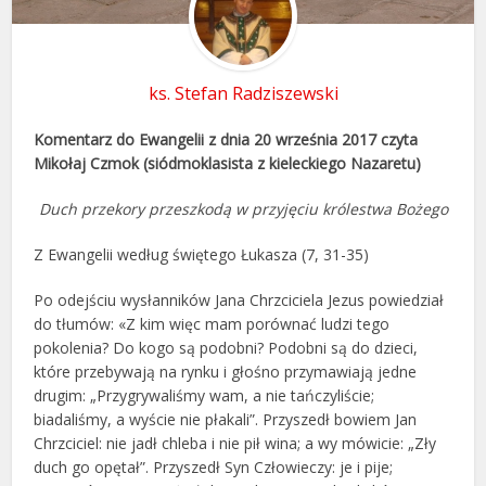
ks. Stefan Radziszewski
Komentarz do Ewangelii z dnia 20 września 2017 czyta
Mikołaj Czmok (siódmoklasista z kieleckiego Nazaretu)
Duch przekory przeszkodą w przyjęciu królestwa Bożego
Z Ewangelii według świętego Łukasza (7, 31-35)
Po odejściu wysłanników Jana Chrzciciela Jezus powiedział
do tłumów: «Z kim więc mam porównać ludzi tego
pokolenia? Do kogo są podobni? Podobni są do dzieci,
które przebywają na rynku i głośno przymawiają jedne
drugim: „Przygrywaliśmy wam, a nie tańczyliście;
biadaliśmy, a wyście nie płakali”. Przyszedł bowiem Jan
Chrzciciel: nie jadł chleba i nie pił wina; a wy mówicie: „Zły
duch go opętał”. Przyszedł Syn Człowieczy: je i pije;