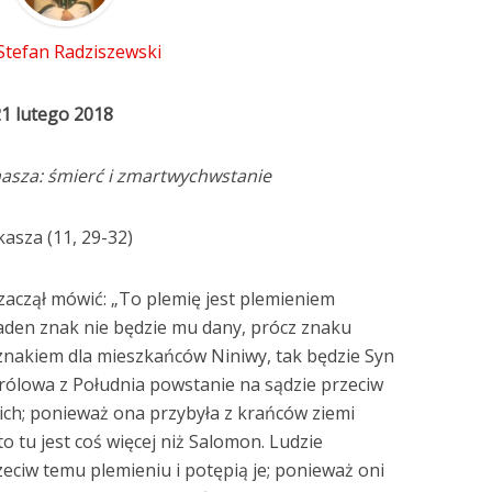
 Stefan Radziszewski
21 lutego 2018
asza: śmierć i zmartwychwstanie
asza (11, 29-32)
 zaczął mówić: „To plemię jest plemieniem
aden znak nie będzie mu dany, prócz znaku
 znakiem dla mieszkańców Niniwy, tak będzie Syn
Królowa z Południa powstanie na sądzie przeciw
 ich; ponieważ ona przybyła z krańców ziemi
o tu jest coś więcej niż Salomon. Ludzie
eciw temu plemieniu i potępią je; ponieważ oni