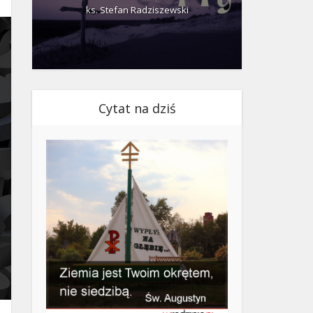
ks. Stefan Radziszewski
ks.
Cytat na dziś