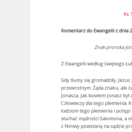
ks.
Komentarz do Ewangelii z dnia 
Znak proroka Jon
Z Ewangelii według świętego Łuk
Gdy tłumy się gromadziły, Jezus
przewrotnym. Żąda znaku, ale ż
Jonasza. Jak bowiem Jonasz był
Człowieczy dla tego plemienia. 
ludziom tego plemienia i potępi
słuchać mądrości Salomona, a ot
z Niniwy powstaną na sądzie prz