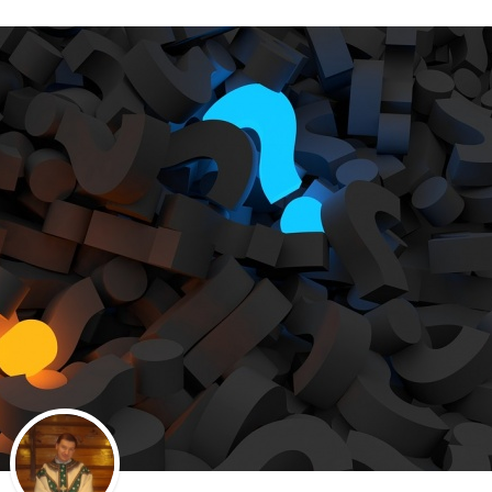
Stefan Radziszewski
ks. Stefan Radziszewski