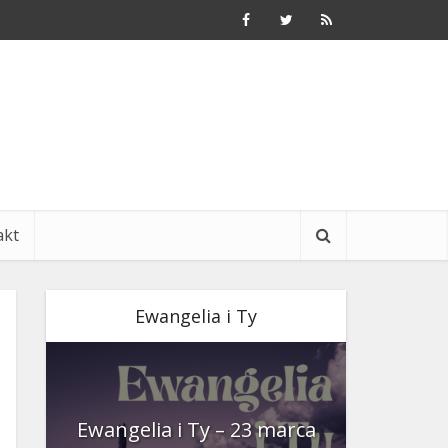
akt
Ewangelia i Ty
nia
Ewangelia i Ty – 23 marca
Ewangeli