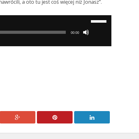
wrócili, a oto tu jest coś więcej niż Jonasz”.
Używaj
strzałek
00:00
do
góry/do
dołu
aby
zwiększyć
lub
zmniejszyć
głośność.