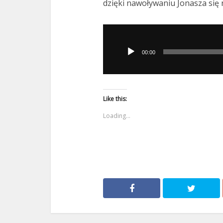
dzięki nawoływaniu Jonasza się na
Odtwarzacz
plików
00:00
dźwiękowych
Like this:
Loading...