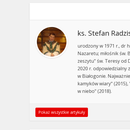
ks. Stefan Radzi
urodzony w 1971 r., dr h
Nazaretu; miłośnik św. B
zeszytu" św. Teresy od D
2020 r. odpowiedzialny 
w Białogonie. Najważnie
kamyków wiary" (2015), "
w niebo" (2018).
Pokaż wszystkie artykuły