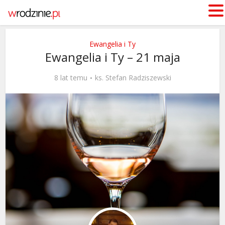
Ewangelia i Ty
Ewangelia i Ty – 21 maja
8 lat temu
ks. Stefan Radziszewski