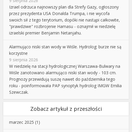
9 sierpnia 2026
Izrael odrzuca najnowszy plan dla Strefy Gazy, ogłoszony
przez prezydenta USA Donalda Trumpa, i nie wycofa
swoich sił z tego terytorium, dopóki nie nastąpi całkowite,
"prawdziwe" rozbrojenie Hamasu - oznajmił w niedzielę
izraelski premier Benjamin Netanjahu.
Alarmująco niski stan wody w Wiśle. Hydrolog: burze nie są
korzystne
9 sierpnia 2026
W niedzielę na stacji hydrologicznej Warszawa-Bulwary na
Wiśle zanotowano alarmująco niski stan wody - 103 cm.
Prognozy przewidują suszę nawet do października tego
roku - poinformowała PAP synoptyk hydrolog IMGW Emilia
Szewczak.
Zobacz artykuł z przeszłości
marzec 2025
(1)