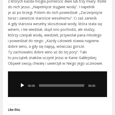
z których każda mogła pomieścić dwie lub trzy miary. Rzekł
do nich Jezus: „Napełnijcie stągwie wodą”. I napełnili
je aż po brzegi. Potem do nich powiedział: „Zaczerpnijcie
teraz i zanieście staroście weselnemu”. Ci zaś zanieśli.
A gdy starosta weselny skosztował wody, która stała się
winem, i nie wiedział, skąd ono pochodzi, ale słudzy,
którzy czerpali wodę, wiedzieli, przywołał pana młodego
i powiedział do niego: „Każdy człowiek stawia najpierw
dobre wino, a gdy się napiją, wówczas gorsze.
Ty zachowałeś dobre wino aż do tej pory”. Taki
to początek znaków uczynił Jezus w Kanie Galilejskiej.
Objawił swoją chwałę i uwierzyli w Niego Jego uczniowie.
Odtwarzacz
plików
dźwiękowych
00:00
00:00
Like this: