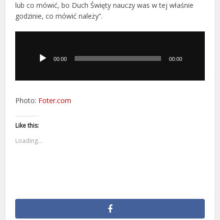
lub co mówić, bo Duch Święty nauczy was w tej właśnie
godzinie, co mówić należy”.
Odtwarzacz
plików
dźwiękowych
00:00
00:00
Photo:
Foter.com
Like this:
Loading...