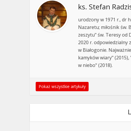
ks. Stefan Radzi
urodzony w 1971 r., dr h
Nazaretu; miłośnik św. B
zeszytu" św. Teresy od D
2020 r. odpowiedzialny 
w Białogonie. Najważnie
kamyków wiary" (2015), "
w niebo" (2018).
Pokaż wszystkie artykuły
L