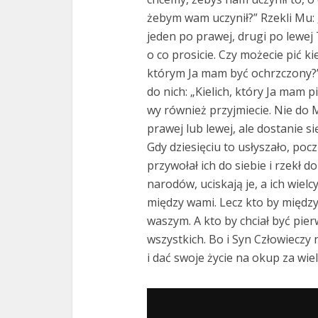
żebym wam uczynił?” Rzekli Mu: 
jeden po prawej, drugi po lewej T
o co prosicie. Czy możecie pić ki
którym Ja mam być ochrzczony?”
do nich: „Kielich, który Ja mam pi
wy również przyjmiecie. Nie do 
prawej lub lewej, ale dostanie s
Gdy dziesięciu to usłyszało, pocz
przywołał ich do siebie i rzekł d
narodów, uciskają je, a ich wiel
między wami. Lecz kto by między 
waszym. A kto by chciał być pie
wszystkich. Bo i Syn Człowieczy 
i dać swoje życie na okup za wiel
Odtwarzacz
plików