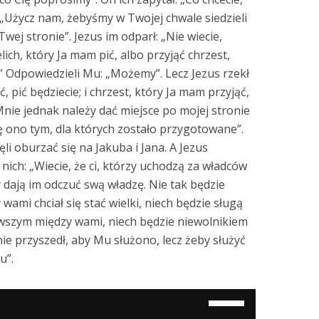
„Użycz nam, żebyśmy w Twojej chwale siedzieli
wej stronie”. Jezus im odparł: „Nie wiecie,
elich, który Ja mam pić, albo przyjąć chrzest,
 Odpowiedzieli Mu: „Możemy”. Lecz Jezus rzekł
ć, pić będziecie; i chrzest, który Ja mam przyjąć,
Mnie jednak należy dać miejsce po mojej stronie
ię ono tym, dla których zostało przygotowane”.
ęli oburzać się na Jakuba i Jana. A Jezus
o nich: „Wiecie, że ci, którzy uchodzą za władców
cy dają im odczuć swą władzę. Nie tak będzie
wami chciał się stać wielki, niech będzie sługą
rwszym między wami, niech będzie niewolnikiem
nie przyszedł, aby Mu służono, lecz żeby służyć
u”.
Używaj
strzałek