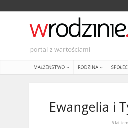
portal z wartościami
MAŁŻEŃSTWO
RODZINA
SPOŁE
Ewangelia i T
Ewangeli
8 lat te