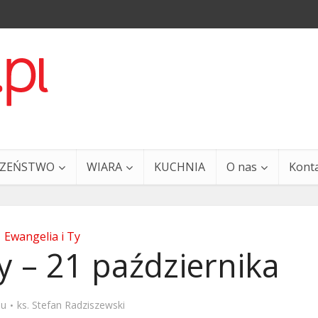
CZEŃSTWO
WIARA
KUCHNIA
O nas
Kont
Ewangelia i Ty
y – 21 października
a i Ty – 29 grudnia
Ewangelia i Ty – 27 grud
mu
ks. Stefan Radziszewski