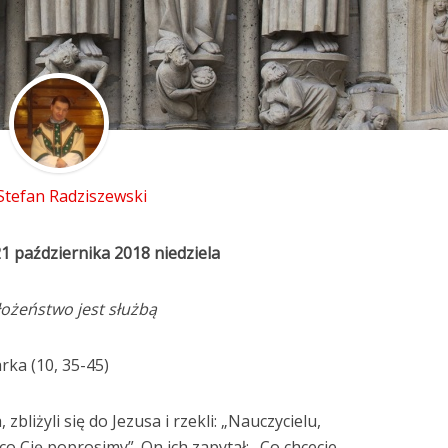
 Stefan Radziszewski
1 października 2018 niedziela
łożeństwo jest służbą
rka (10, 35-45)
zbliżyli się do Jezusa i rzekli: „Nauczycielu,
co Cię poprosimy”. On ich zapytał: „Co chcecie,