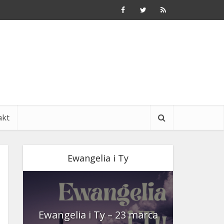
akt
Ewangelia i Ty
nia
Ewangelia i Ty – 23 marca
Ewangeli