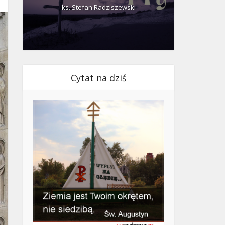
ks. Stefan Radziszewski
ks.
Cytat na dziś