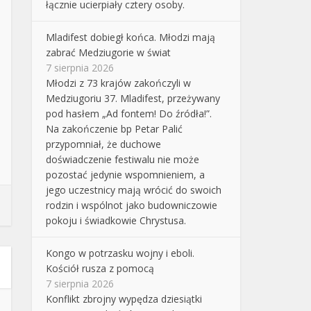
łącznie ucierpiały cztery osoby.
Mladifest dobiegł końca. Młodzi mają
zabrać Medziugorie w świat
7 sierpnia 2026
Młodzi z 73 krajów zakończyli w
Medziugoriu 37. Mladifest, przeżywany
pod hasłem „Ad fontem! Do źródła!”.
Na zakończenie bp Petar Palić
przypomniał, że duchowe
doświadczenie festiwalu nie może
pozostać jedynie wspomnieniem, a
jego uczestnicy mają wrócić do swoich
rodzin i wspólnot jako budowniczowie
pokoju i świadkowie Chrystusa.
Kongo w potrzasku wojny i eboli.
Kościół rusza z pomocą
7 sierpnia 2026
Konflikt zbrojny wypędza dziesiątki