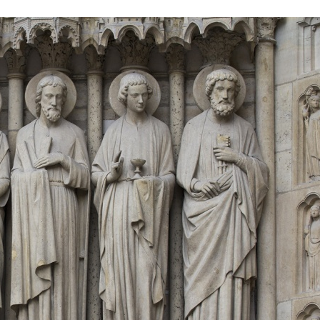
Stefan Radziszewski
ks. Stefan Radziszewski