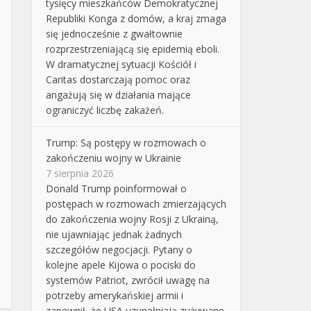
tysięcy mieszkańców Demokratycznej
Republiki Konga z domów, a kraj zmaga
się jednocześnie z gwałtownie
rozprzestrzeniającą się epidemią eboli.
W dramatycznej sytuacji Kościół i
Caritas dostarczają pomoc oraz
angażują się w działania mające
ograniczyć liczbę zakażeń.
Trump: Są postępy w rozmowach o
zakończeniu wojny w Ukrainie
7 sierpnia 2026
Donald Trump poinformował o
postępach w rozmowach zmierzających
do zakończenia wojny Rosji z Ukrainą,
nie ujawniając jednak żadnych
szczegółów negocjacji. Pytany o
kolejne apele Kijowa o pociski do
systemów Patriot, zwrócił uwagę na
potrzeby amerykańskiej armii i
zapewnił, że USA uzupełniają zużywane