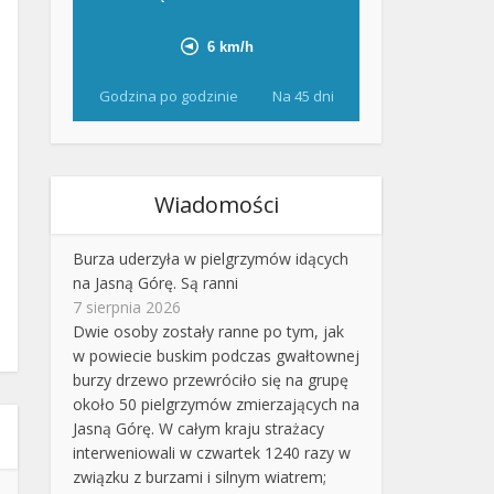
Godzina po godzinie
Na 45 dni
Wiadomości
Burza uderzyła w pielgrzymów idących
na Jasną Górę. Są ranni
7 sierpnia 2026
Dwie osoby zostały ranne po tym, jak
w powiecie buskim podczas gwałtownej
burzy drzewo przewróciło się na grupę
około 50 pielgrzymów zmierzających na
Jasną Górę. W całym kraju strażacy
interweniowali w czwartek 1240 razy w
związku z burzami i silnym wiatrem;