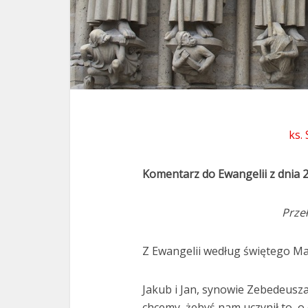
ks.
Komentarz do Ewangelii z dnia 2
Prze
Z Ewangelii według świętego Ma
Jakub i Jan, synowie Zebedeusza, 
chcemy, żebyś nam uczynił to, o 