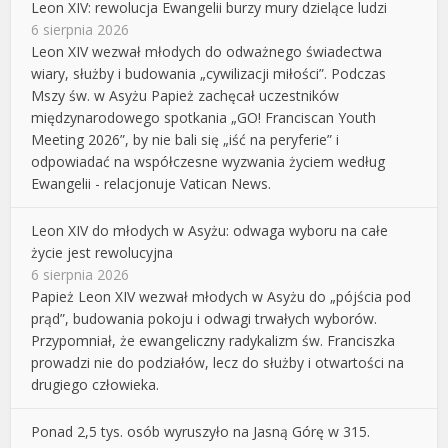
Leon XIV: rewolucja Ewangelii burzy mury dzielące ludzi
6 sierpnia 2026
Leon XIV wezwał młodych do odważnego świadectwa
wiary, służby i budowania „cywilizacji miłości”. Podczas
Mszy św. w Asyżu Papież zachęcał uczestników
międzynarodowego spotkania „GO! Franciscan Youth
Meeting 2026”, by nie bali się „iść na peryferie” i
odpowiadać na współczesne wyzwania życiem według
Ewangelii - relacjonuje Vatican News.
Leon XIV do młodych w Asyżu: odwaga wyboru na całe
życie jest rewolucyjna
6 sierpnia 2026
Papież Leon XIV wezwał młodych w Asyżu do „pójścia pod
prąd”, budowania pokoju i odwagi trwałych wyborów.
Przypomniał, że ewangeliczny radykalizm św. Franciszka
prowadzi nie do podziałów, lecz do służby i otwartości na
drugiego człowieka.
Ponad 2,5 tys. osób wyruszyło na Jasną Górę w 315.