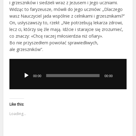
i grzeszników i siedzieli wraz z Jezusem i Jego uczniami.
Widząc to faryzeusze, mówili do Jego uczniów: „Dlaczego
wasz Nauczyciel jada wspólnie z celnikami i grzesznikami?”
On, usłyszawszy to, rzekł: „Nie potrzebują lekarza zdrowi,
lecz ci, którzy się źle mają. Idźcie i starajcie się zrozumieć,
co znaczy: «Chcę raczej miłosierdzia niż ofiary».
Bo nie przyszedłem powołać sprawiedliwych,
ale grzeszników”.
Odtwarzacz
plików
dźwiękowych
00:00
00:00
Like this:
Loading...