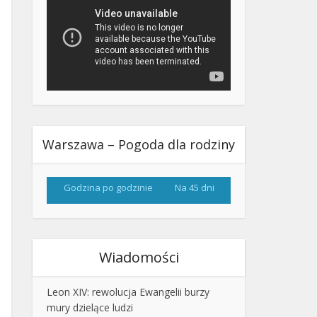
Warszawa – Pogoda dla rodziny
Godzina po godzinie
Na 45 dni
Wiadomości
Leon XIV: rewolucja Ewangelii burzy
mury dzielące ludzi