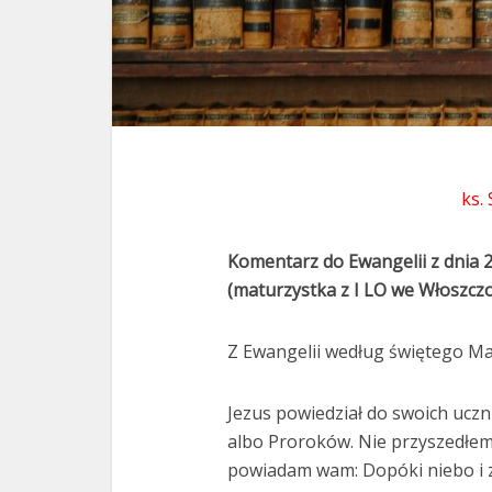
ks.
Komentarz do Ewangelii z dnia 
(maturzystka z I LO we Włoszcz
Z Ewangelii według świętego Ma
Jezus powiedział do swoich uczn
albo Proroków. Nie przyszedłem
powiadam wam: Dopóki niebo i zi