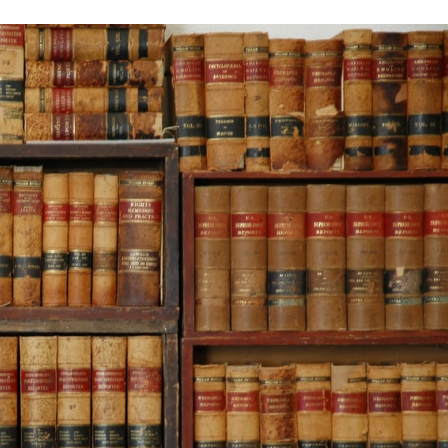
Stefan Radziszewski
ks. Stefan Radziszewski