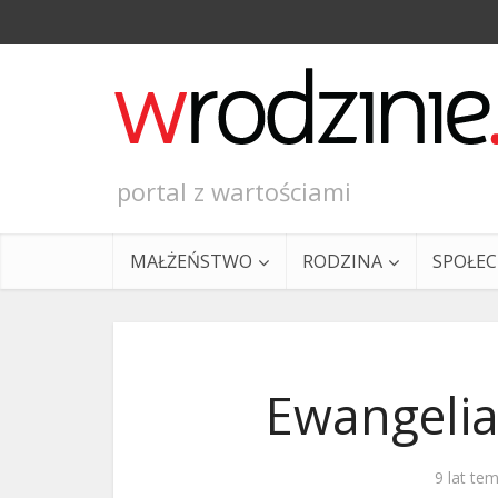
portal z wartościami
MAŁŻEŃSTWO
RODZINA
SPOŁE
Ewangelia
Ewangeli
9 lat te