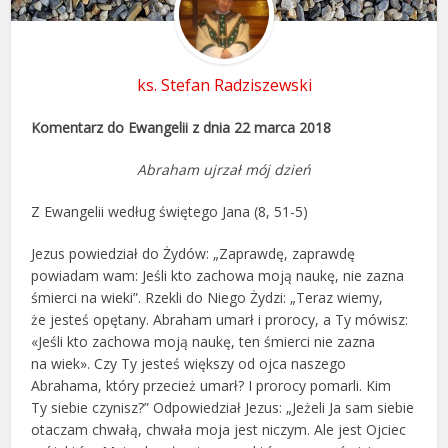
ks. Stefan Radziszewski
Komentarz do Ewangelii z dnia 22 marca 2018
Abraham ujrzał mój dzień
Z Ewangelii według świętego Jana (8, 51-5)
Jezus powiedział do Żydów: „Zaprawdę, zaprawdę
powiadam wam: Jeśli kto zachowa moją naukę, nie zazna
śmierci na wieki”. Rzekli do Niego Żydzi: „Teraz wiemy,
że jesteś opętany. Abraham umarł i prorocy, a Ty mówisz:
«Jeśli kto zachowa moją naukę, ten śmierci nie zazna
na wiek». Czy Ty jesteś większy od ojca naszego
Abrahama, który przecież umarł? I prorocy pomarli. Kim
Ty siebie czynisz?” Odpowiedział Jezus: „Jeżeli Ja sam siebie
otaczam chwałą, chwała moja jest niczym. Ale jest Ojciec