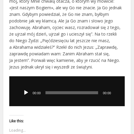
mój, który Mnie chwałą otacza, o którym wy mówicie:
«Jest naszym Bogiem», ale wy Go nie znacie. Ja Go jednak
znam. Gdybym powiedział, że Go nie znam, byłbym
podobnie jak wy kłamcą. Ale Ja Go znam i słowo Jego
zachowuję. Abraham, ojciec wasz, rozradował się z tego,
że ujrzał mój dzień, ujrzał go i ucieszył się”. Na to rzekli
do Niego Żydzi: „Pięćdziesięciu lat jeszcze nie masz,
a Abrahama widziałeś?” Rzekł do nich Jezus: „Zaprawdę,
zaprawdę powiadam wam: Zanim Abraham stał się,
Ja jestem”. Porwali więc kamienie, aby je rzucić na Niego.
Jezus jednak ukrył się i wyszedł ze świątyni.
Odtwarzacz
plików
dźwiękowych
00:00
00:00
Like this:
Loading...