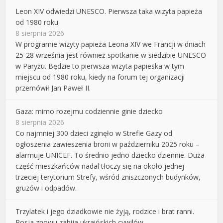
Leon XIV odwiedzi UNESCO. Pierwsza taka wizyta papieża
od 1980 roku
8 sierpnia 2026
W programie wizyty papieża Leona XIV we Francji w dniach
25-28 września jest również spotkanie w siedzibie UNESCO
w Paryżu. Będzie to pierwsza wizyta papieska w tym
miejscu od 1980 roku, kiedy na forum tej organizacji
przemówił Jan Paweł II.
Gaza: mimo rozejmu codziennie ginie dziecko
8 sierpnia 2026
Co najmniej 300 dzieci zginęło w Strefie Gazy od
ogłoszenia zawieszenia broni w październiku 2025 roku –
alarmuje UNICEF. To średnio jedno dziecko dziennie. Duża
część mieszkańców nadal tłoczy się na około jednej
trzeciej terytorium Strefy, wśród zniszczonych budynków,
gruzów i odpadów.
Trzylatek i jego dziadkowie nie żyją, rodzice i brat ranni.
Rosja znowu zabija ukraińskich cywilów