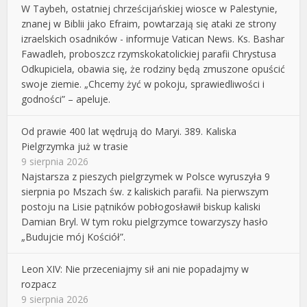
W Taybeh, ostatniej chrześcijańskiej wiosce w Palestynie,
znanej w Biblii jako Efraim, powtarzają się ataki ze strony
izraelskich osadników - informuje Vatican News. Ks. Bashar
Fawadleh, proboszcz rzymskokatolickiej parafii Chrystusa
Odkupiciela, obawia się, że rodziny będą zmuszone opuścić
swoje ziemie. „Chcemy żyć w pokoju, sprawiedliwości i
godności” – apeluje.
Od prawie 400 lat wędrują do Maryi. 389. Kaliska
Pielgrzymka już w trasie
9 sierpnia 2026
Najstarsza z pieszych pielgrzymek w Polsce wyruszyła 9
sierpnia po Mszach św. z kaliskich parafii. Na pierwszym
postoju na Lisie pątników pobłogosławił biskup kaliski
Damian Bryl. W tym roku pielgrzymce towarzyszy hasło
„Budujcie mój Kościół”.
Leon XIV: Nie przeceniajmy sił ani nie popadajmy w
rozpacz
9 sierpnia 2026