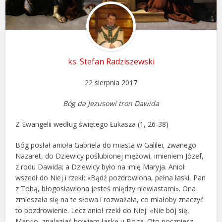
ks. Stefan Radziszewski
22 sierpnia 2017
Bóg da Jezusowi tron Dawida
Z Ewangelii według świętego Łukasza (1, 26-38)
Bóg posłał anioła Gabriela do miasta w Galilei, zwanego
Nazaret, do Dziewicy poślubionej mężowi, imieniem Józef,
z rodu Dawida; a Dziewicy było na imię Maryja. Anioł
wszedł do Niej i rzekł: «Bądź pozdrowiona, pełna łaski, Pan
z Tobą, błogosławiona jesteś między niewiastami». Ona
zmieszała się na te słowa i rozważała, co miałoby znaczyć
to pozdrowienie. Lecz anioł rzekł do Niej: «Nie bój się,
Maryjo, znalazłaś bowiem łaskę u Boga. Oto poczniesz