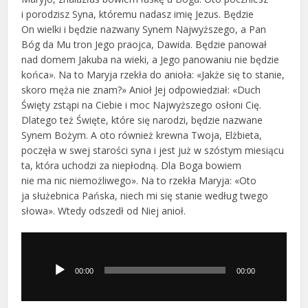
i porodzisz Syna, któremu nadasz imię Jezus. Będzie
On wielki i będzie nazwany Synem Najwyższego, a Pan
Bóg da Mu tron Jego praojca, Dawida. Będzie panował
nad domem Jakuba na wieki, a Jego panowaniu nie będzie
końca». Na to Maryja rzekła do anioła: «Jakże się to stanie,
skoro męża nie znam?» Anioł Jej odpowiedział: «Duch
Święty zstąpi na Ciebie i moc Najwyższego osłoni Cię.
Dlatego też Święte, które się narodzi, będzie nazwane
Synem Bożym. A oto również krewna Twoja, Elżbieta,
poczęła w swej starości syna i jest już w szóstym miesiącu
ta, która uchodzi za niepłodną. Dla Boga bowiem
nie ma nic niemożliwego». Na to rzekła Maryja: «Oto
ja służebnica Pańska, niech mi się stanie według twego
słowa». Wtedy odszedł od Niej anioł.
Odtwarzacz
plików
dźwiękowych
00:00
00:00