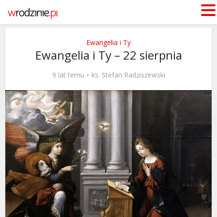
Ewangelia i Ty
Ewangelia i Ty – 22 sierpnia
9 lat temu
ks. Stefan Radziszewski