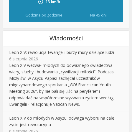
Godzina po godzinie
Na 45 dni
Wiadomości
Leon XIV: rewolucja Ewangelii burzy mury dzielące ludzi
6 sierpnia 2026
Leon XIV wezwał młodych do odważnego świadectwa
wiary, służby i budowania „cywilizacji miłości”. Podczas
Mszy św. w Asyżu Papież zachęcał uczestników
międzynarodowego spotkania „GO! Franciscan Youth
Meeting 2026”, by nie bali się „iść na peryferie” i
odpowiadać na współczesne wyzwania życiem według
Ewangelii - relacjonuje Vatican News.
Leon XIV do młodych w Asyżu: odwaga wyboru na całe
życie jest rewolucyjna
6 sierpnia 2026