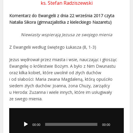
ks. Stefan Radziszewski
Komentarz do Ewangelii z dnia 22 września 2017 czyta
Natalia Sikora (gimnazjalistka z kieleckiego Nazaretu)
Niewiasty wspierają Jezusa ze swojego mienia
Z Ewangelii według świętego Łukasza (8, 1-3)
Jezus wędrował przez miasta i wsie, nauczając i głosząc
Ewangelię o królestwie Bożym. A było z Nim Dwunastu
oraz kilka kobiet, które uwolnił od złych duchów
i od słabości: Maria zwana Magdaleną, którą opuściło
siedem złych duchów: Joanna, żona Chuzy, zarządcy
u Heroda: Zuzanna i wiele innych, które im usługiwały
ze swego mienia.
Odtwarzacz
plików
dźwiękowych
00:00
00:00