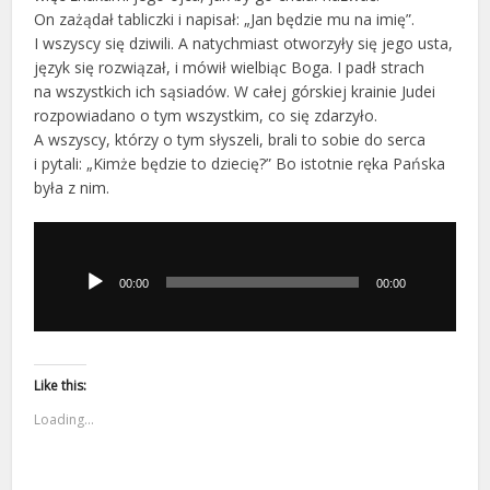
On zażądał tabliczki i napisał: „Jan będzie mu na imię”.
I wszyscy się dziwili. A natychmiast otworzyły się jego usta,
język się rozwiązał, i mówił wielbiąc Boga. I padł strach
na wszystkich ich sąsiadów. W całej górskiej krainie Judei
rozpowiadano o tym wszystkim, co się zdarzyło.
A wszyscy, którzy o tym słyszeli, brali to sobie do serca
i pytali: „Kimże będzie to dziecię?” Bo istotnie ręka Pańska
była z nim.
Odtwarzacz
plików
dźwiękowych
00:00
00:00
Like this:
Loading...