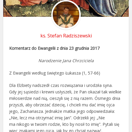
ks. Stefan Radziszewski
Komentarz do Ewangelii z dnia 23 grudnia 2017
Narodzenie Jana Chrzciciela
Z Ewangelii według świętego Łukasza (1, 57-66)
Dla Elżbiety nadszedł czas rozwiązania i urodziła syna.
Gdy jej sąsiedzi i krewni usłyszeli, że Pan okazał tak wielkie
miłosierdzie nad nią, cieszyli się z nią razem. Ósmego dnia
przyszli, aby obrzezać dziecię, i chcieli mu dać imię ojca
jego, Zachariasza. Jednakże matka jego odpowiedziała:
„Nie, lecz ma otrzymać imię Jan”. Odrzekli jej: „Nie
ma nikogo w twoim rodzie, kto by nosił to imię”. Pytali się
więc znakami jego ojca, jak by go chciał nazwać.