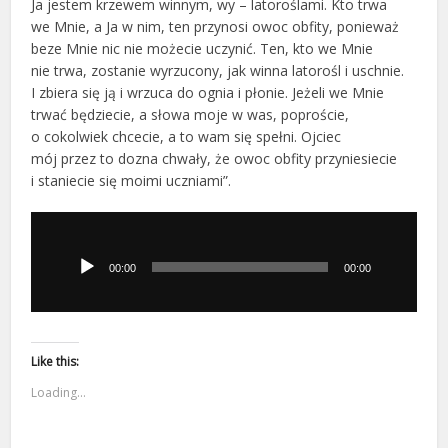
Ja jestem krzewem winnym, wy – latoroślami. Kto trwa
we Mnie, a Ja w nim, ten przynosi owoc obfity, ponieważ
beze Mnie nic nie możecie uczynić. Ten, kto we Mnie
nie trwa, zostanie wyrzucony, jak winna latorośl i uschnie.
I zbiera się ją i wrzuca do ognia i płonie. Jeżeli we Mnie
trwać będziecie, a słowa moje w was, poproście,
o cokolwiek chcecie, a to wam się spełni. Ojciec
mój przez to dozna chwały, że owoc obfity przyniesiecie
i staniecie się moimi uczniami”.
Odtwarzacz
plików
dźwiękowych
00:00
00:00
Like this:
Loading...