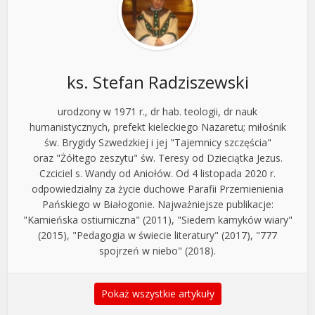
ks. Stefan Radziszewski
urodzony w 1971 r., dr hab. teologii, dr nauk
humanistycznych, prefekt kieleckiego Nazaretu; miłośnik
św. Brygidy Szwedzkiej i jej "Tajemnicy szczęścia"
oraz "Żółtego zeszytu" św. Teresy od Dzieciątka Jezus.
Czciciel s. Wandy od Aniołów. Od 4 listopada 2020 r.
odpowiedzialny za życie duchowe Parafii Przemienienia
Pańskiego w Białogonie. Najważniejsze publikacje:
"Kamieńska ostiumiczna" (2011), "Siedem kamyków wiary"
(2015), "Pedagogia w świecie literatury" (2017), "777
spojrzeń w niebo" (2018).
Pokaż wszystkie artykuły