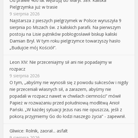
Od prawie 400 lat wędrują do Maryi. 389. Kaliska
Pielgrzymka już w trasie
9 sierpnia 2026
Najstarsza z pieszych pielgrzymek w Polsce wyruszyła 9
sierpnia po Mszach św. z kaliskich parafii. Na pierwszym
postoju na Lisie pątników pobłogosławił biskup kaliski
Damian Bryl. W tym roku pielgrzymce towarzyszy hasło
„Budujcie mój Kościół”.
Leon XIV: Nie przeceniajmy sił ani nie popadajmy w
rozpacz
9 sierpnia 2026
O tym, „abyśmy nie wynosili się z powodu sukcesów i nigdy
nie przeceniali własnych sił, a zarazem, abyśmy nie
popadali w rozpacz nawet w chwilach ciemności” mówił
Papież w rozważaniu przed południową modlitwą Anioł
Pański. „W każdej sytuacji Jezus nas nie opuszcza, jeśli z
pokorą przyjmiemy Go do łodzi naszego życia” - zapewnił.
Gliwice: Rolnik, zaorał... asfalt
9 sierpnia 2026