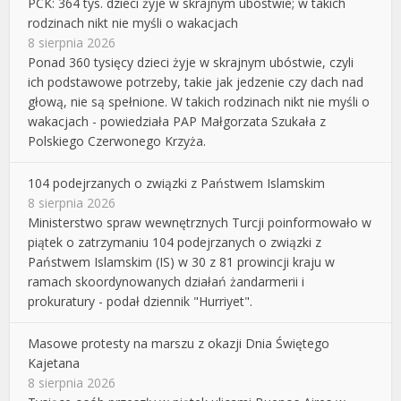
PCK: 364 tys. dzieci żyje w skrajnym ubóstwie; w takich
rodzinach nikt nie myśli o wakacjach
8 sierpnia 2026
Ponad 360 tysięcy dzieci żyje w skrajnym ubóstwie, czyli
ich podstawowe potrzeby, takie jak jedzenie czy dach nad
głową, nie są spełnione. W takich rodzinach nikt nie myśli o
wakacjach - powiedziała PAP Małgorzata Szukała z
Polskiego Czerwonego Krzyża.
104 podejrzanych o związki z Państwem Islamskim
8 sierpnia 2026
Ministerstwo spraw wewnętrznych Turcji poinformowało w
piątek o zatrzymaniu 104 podejrzanych o związki z
Państwem Islamskim (IS) w 30 z 81 prowincji kraju w
ramach skoordynowanych działań żandarmerii i
prokuratury - podał dziennik "Hurriyet".
Masowe protesty na marszu z okazji Dnia Świętego
Kajetana
8 sierpnia 2026