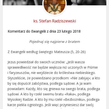
ks. Stefan Radziszewski
Komentarz do Ewangelii z dnia 23 lutego 2018
Pojednaj się najpierw z bratem
Z Ewangelii według świętego Mateusza (5, 20-26)
Jezus powiedział do swoich uczniów: „Jeśli wasza
sprawiedliwość nie będzie większa niż uczonych w Piśmie
i faryzeuszów, nie wejdziecie do królestwa niebieskiego.
Słyszeliście, że powiedziano przodkom: «Nie zabijaj»; a kto
by się dopuścił zabójstwa, podlega sądowi. A Ja wam
powiadam: Każdy, kto się gniewa na swego brata, podlega
sądowi. A kto by rzekł swemu bratu «Raka», podlega
Wysokiej Radzie. A kto by mu rzekł «Bezbożniku», podlega
karze piekła ognistego. Jeśli więc przyniesiesz dar swój