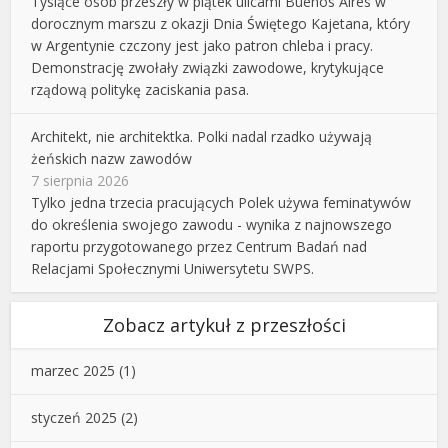
Tysiące osób przeszły w piątek ulicami Buenos Aires w
dorocznym marszu z okazji Dnia Świętego Kajetana, który
w Argentynie czczony jest jako patron chleba i pracy.
Demonstrację zwołały związki zawodowe, krytykujące
rządową politykę zaciskania pasa.
Architekt, nie architektka. Polki nadal rzadko używają
żeńskich nazw zawodów
7 sierpnia 2026
Tylko jedna trzecia pracujących Polek używa feminatywów
do określenia swojego zawodu - wynika z najnowszego
raportu przygotowanego przez Centrum Badań nad
Relacjami Społecznymi Uniwersytetu SWPS.
Zobacz artykuł z przeszłości
marzec 2025
(1)
styczeń 2025
(2)