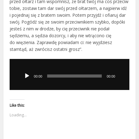
przed ołtarz i tam wspomnisz, że brat twój ma coś przeciw
tobie, zostaw tam dar swój przed ołtarzem, a najpierw idź
i pojednaj się z bratem swoim. Potem przyjdź i ofiaruj dar
swój. Pogódź się ze swoim przeciwnikiem szybko, dopóki
jesteś z nim w drodze, by cię przeciwnik nie podał
sędziemu, a sędzia dozorcy, i aby nie wtrącono cię
do więzienia. Zaprawdę powiadam ci: nie wyjdziesz
stamtąd, aż zwrócisz ostatni grosz”.
Odtwarzacz
plików
dźwiękowych
00:00
00:00
Like this:
Loading...