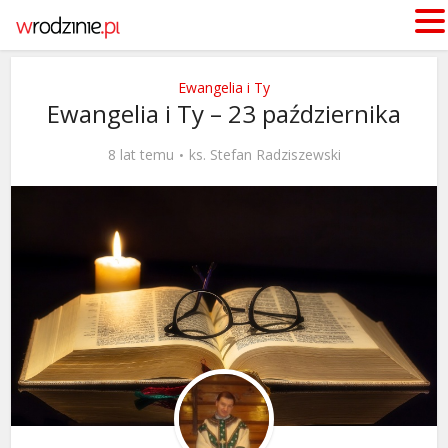
Ewangelia i Ty
Ewangelia i Ty – 23 października
8 lat temu
ks. Stefan Radziszewski