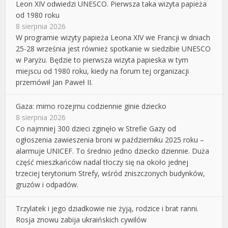
Leon XIV odwiedzi UNESCO. Pierwsza taka wizyta papieża
od 1980 roku
8 sierpnia 2026
W programie wizyty papieża Leona XIV we Francji w dniach
25-28 września jest również spotkanie w siedzibie UNESCO
w Paryżu. Będzie to pierwsza wizyta papieska w tym
miejscu od 1980 roku, kiedy na forum tej organizacji
przemówił Jan Paweł II.
Gaza: mimo rozejmu codziennie ginie dziecko
8 sierpnia 2026
Co najmniej 300 dzieci zginęło w Strefie Gazy od
ogłoszenia zawieszenia broni w październiku 2025 roku –
alarmuje UNICEF. To średnio jedno dziecko dziennie. Duża
część mieszkańców nadal tłoczy się na około jednej
trzeciej terytorium Strefy, wśród zniszczonych budynków,
gruzów i odpadów.
Trzylatek i jego dziadkowie nie żyją, rodzice i brat ranni.
Rosja znowu zabija ukraińskich cywilów