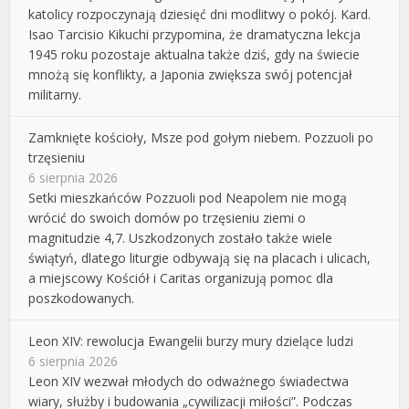
katolicy rozpoczynają dziesięć dni modlitwy o pokój. Kard.
Isao Tarcisio Kikuchi przypomina, że dramatyczna lekcja
1945 roku pozostaje aktualna także dziś, gdy na świecie
mnożą się konflikty, a Japonia zwiększa swój potencjał
militarny.
Zamknięte kościoły, Msze pod gołym niebem. Pozzuoli po
trzęsieniu
6 sierpnia 2026
Setki mieszkańców Pozzuoli pod Neapolem nie mogą
wrócić do swoich domów po trzęsieniu ziemi o
magnitudzie 4,7. Uszkodzonych zostało także wiele
świątyń, dlatego liturgie odbywają się na placach i ulicach,
a miejscowy Kościół i Caritas organizują pomoc dla
poszkodowanych.
Leon XIV: rewolucja Ewangelii burzy mury dzielące ludzi
6 sierpnia 2026
Leon XIV wezwał młodych do odważnego świadectwa
wiary, służby i budowania „cywilizacji miłości”. Podczas