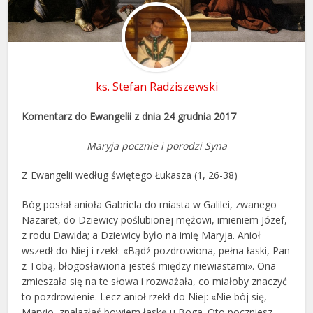
ks. Stefan Radziszewski
Komentarz do Ewangelii z dnia 24 grudnia 2017
Maryja pocznie i porodzi Syna
Z Ewangelii według świętego Łukasza (1, 26-38)
Bóg posłał anioła Gabriela do miasta w Galilei, zwanego
Nazaret, do Dziewicy poślubionej mężowi, imieniem Józef,
z rodu Dawida; a Dziewicy było na imię Maryja. Anioł
wszedł do Niej i rzekł: «Bądź pozdrowiona, pełna łaski, Pan
z Tobą, błogosławiona jesteś między niewiastami». Ona
zmieszała się na te słowa i rozważała, co miałoby znaczyć
to pozdrowienie. Lecz anioł rzekł do Niej: «Nie bój się,
Maryjo, znalazłaś bowiem łaskę u Boga. Oto poczniesz