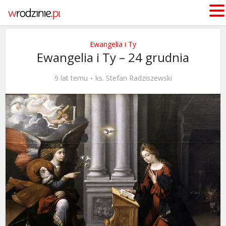
Ewangelia i Ty
Ewangelia i Ty – 24 grudnia
9 lat temu
ks. Stefan Radziszewski