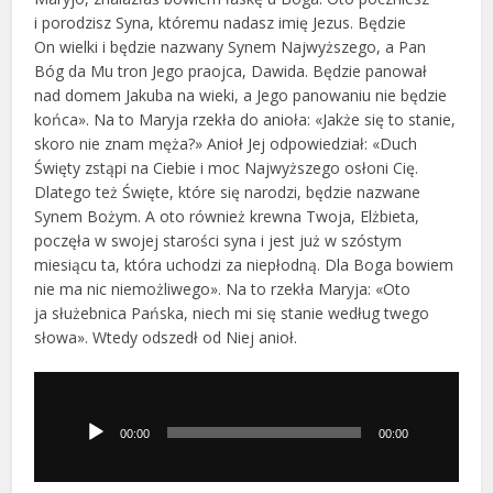
i porodzisz Syna, któremu nadasz imię Jezus. Będzie
On wielki i będzie nazwany Synem Najwyższego, a Pan
Bóg da Mu tron Jego praojca, Dawida. Będzie panował
nad domem Jakuba na wieki, a Jego panowaniu nie będzie
końca». Na to Maryja rzekła do anioła: «Jakże się to stanie,
skoro nie znam męża?» Anioł Jej odpowiedział: «Duch
Święty zstąpi na Ciebie i moc Najwyższego osłoni Cię.
Dlatego też Święte, które się narodzi, będzie nazwane
Synem Bożym. A oto również krewna Twoja, Elżbieta,
poczęła w swojej starości syna i jest już w szóstym
miesiącu ta, która uchodzi za niepłodną. Dla Boga bowiem
nie ma nic niemożliwego». Na to rzekła Maryja: «Oto
ja służebnica Pańska, niech mi się stanie według twego
słowa». Wtedy odszedł od Niej anioł.
Odtwarzacz
plików
dźwiękowych
00:00
00:00