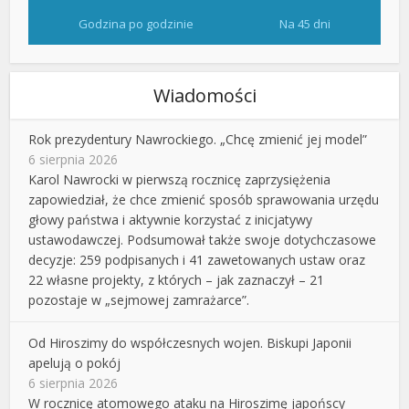
Godzina po godzinie
Na 45 dni
Wiadomości
Rok prezydentury Nawrockiego. „Chcę zmienić jej model”
6 sierpnia 2026
Karol Nawrocki w pierwszą rocznicę zaprzysiężenia
zapowiedział, że chce zmienić sposób sprawowania urzędu
głowy państwa i aktywnie korzystać z inicjatywy
ustawodawczej. Podsumował także swoje dotychczasowe
decyzje: 259 podpisanych i 41 zawetowanych ustaw oraz
22 własne projekty, z których – jak zaznaczył – 21
pozostaje w „sejmowej zamrażarce”.
Od Hiroszimy do współczesnych wojen. Biskupi Japonii
apelują o pokój
6 sierpnia 2026
W rocznicę atomowego ataku na Hiroszimę japońscy