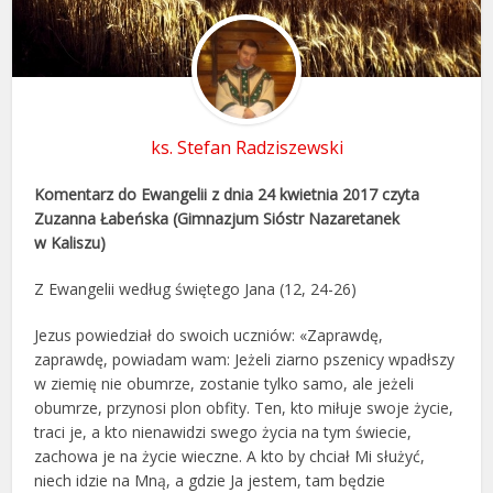
ks. Stefan Radziszewski
Komentarz do Ewangelii z dnia 24 kwietnia 2017 czyta
Zuzanna Łabeńska (Gimnazjum Sióstr Nazaretanek
w Kaliszu)
Z Ewangelii według świętego Jana (12, 24-26)
Jezus powiedział do swoich uczniów: «Zaprawdę,
zaprawdę, powiadam wam: Jeżeli ziarno pszenicy wpadłszy
w ziemię nie obumrze, zostanie tylko samo, ale jeżeli
obumrze, przynosi plon obfity. Ten, kto miłuje swoje życie,
traci je, a kto nienawidzi swego życia na tym świecie,
zachowa je na życie wieczne. A kto by chciał Mi służyć,
niech idzie na Mną, a gdzie Ja jestem, tam będzie