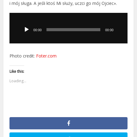
i mój sługa. A jeśli ktoś Mi służy, uczci go mój Ojciec».
Odtwarzacz
plików
dźwiękowych
00:00
00:00
Photo credit:
Foter.com
Like this:
Loading...