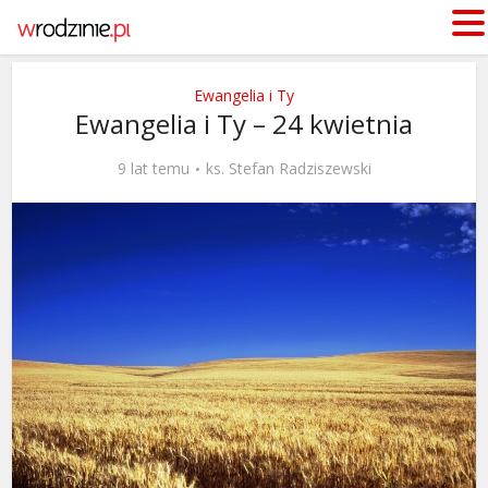
Ewangelia i Ty
Ewangelia i Ty – 24 kwietnia
9 lat temu
ks. Stefan Radziszewski