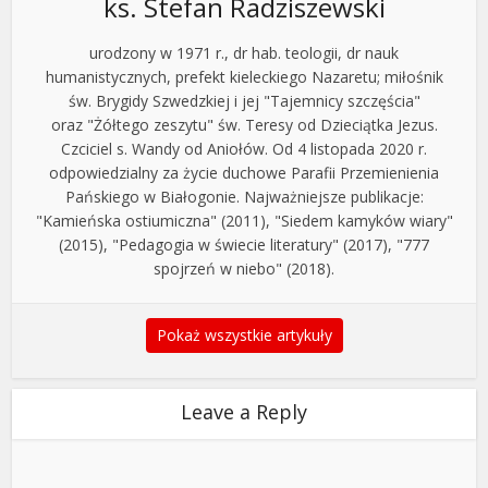
ks. Stefan Radziszewski
urodzony w 1971 r., dr hab. teologii, dr nauk
humanistycznych, prefekt kieleckiego Nazaretu; miłośnik
św. Brygidy Szwedzkiej i jej "Tajemnicy szczęścia"
oraz "Żółtego zeszytu" św. Teresy od Dzieciątka Jezus.
Czciciel s. Wandy od Aniołów. Od 4 listopada 2020 r.
odpowiedzialny za życie duchowe Parafii Przemienienia
Pańskiego w Białogonie. Najważniejsze publikacje:
"Kamieńska ostiumiczna" (2011), "Siedem kamyków wiary"
(2015), "Pedagogia w świecie literatury" (2017), "777
spojrzeń w niebo" (2018).
Pokaż wszystkie artykuły
Leave a Reply