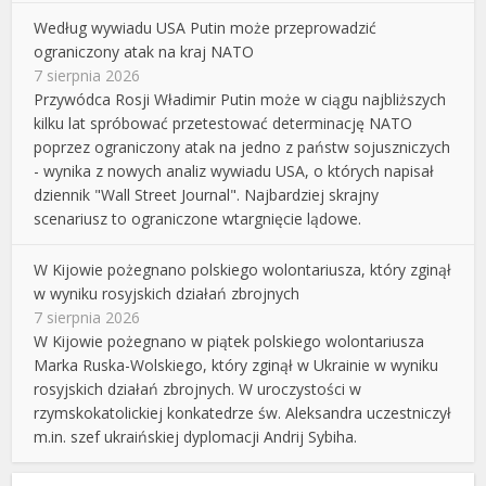
Według wywiadu USA Putin może przeprowadzić
ograniczony atak na kraj NATO
7 sierpnia 2026
Przywódca Rosji Władimir Putin może w ciągu najbliższych
kilku lat spróbować przetestować determinację NATO
poprzez ograniczony atak na jedno z państw sojuszniczych
- wynika z nowych analiz wywiadu USA, o których napisał
dziennik "Wall Street Journal". Najbardziej skrajny
scenariusz to ograniczone wtargnięcie lądowe.
W Kijowie pożegnano polskiego wolontariusza, który zginął
w wyniku rosyjskich działań zbrojnych
7 sierpnia 2026
W Kijowie pożegnano w piątek polskiego wolontariusza
Marka Ruska-Wolskiego, który zginął w Ukrainie w wyniku
rosyjskich działań zbrojnych. W uroczystości w
rzymskokatolickiej konkatedrze św. Aleksandra uczestniczył
m.in. szef ukraińskiej dyplomacji Andrij Sybiha.