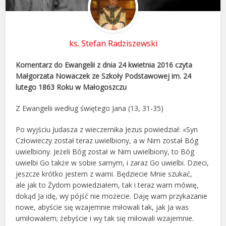
ks. Stefan Radziszewski
Komentarz do Ewangelii z dnia 24 kwietnia 2016
czyta
Małgorzata Nowaczek
ze Szkoły Podstawowej im. 24
lutego 1863 Roku w Małogoszczu
Z Ewangelii według świętego Jana (13, 31-35)
Po wyjściu Judasza z wieczernika Jezus powiedział: «Syn
Człowieczy został teraz uwielbiony, a w Nim został Bóg
uwielbiony. Jeżeli Bóg został w Nim uwielbiony, to Bóg
uwielbi Go także w sobie samym, i zaraz Go uwielbi. Dzieci,
jeszcze krótko jestem z wami. Będziecie Mnie szukać,
ale jak to Żydom powiedziałem, tak i teraz wam mówię,
dokąd Ja idę, wy pójść nie możecie. Daję wam przykazanie
nowe, abyście się wzajemnie miłowali tak, jak Ja was
umiłowałem; żebyście i wy tak się miłowali wzajemnie.