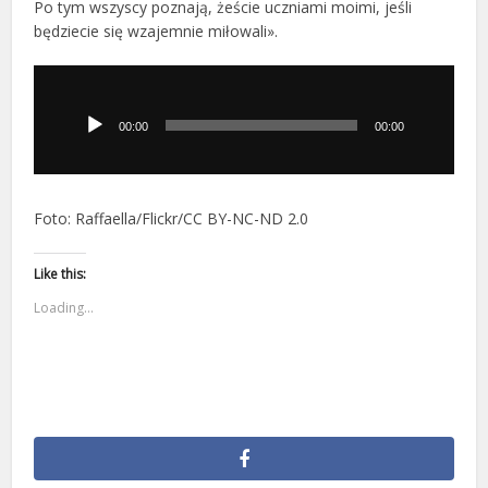
Po tym wszyscy poznają, żeście uczniami moimi, jeśli
będziecie się wzajemnie miłowali».
Odtwarzacz
plików
dźwiękowych
00:00
00:00
Foto: Raffaella/Flickr/CC BY-NC-ND 2.0
Like this:
Loading...