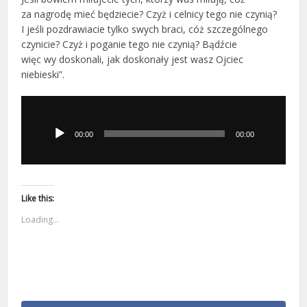
za nagrodę mieć będziecie? Czyż i celnicy tego nie czynią?
I jeśli pozdrawiacie tylko swych braci, cóż szczególnego
czynicie? Czyż i poganie tego nie czynią? Bądźcie
więc wy doskonali, jak doskonały jest wasz Ojciec
niebieski”.
Odtwarzacz
plików
dźwiękowych
00:00
00:00
Like this:
Loading...