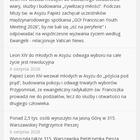
wiary, służby i budowania „cywilizacji miłości”. Podczas
Mszy św. w Asyżu Papież zachęcał uczestników
międzynarodowego spotkania „GO! Franciscan Youth
Meeting 2026”, by nie bali się „iść na peryferie” i
odpowiadać na współczesne wyzwania życiem według
Ewangelii - relacjonuje Vatican News.
Leon XIV do młodych w Asyżu: odwaga wyboru na całe
życie jest rewolucyjna
6 sierpnia 2026
Papież Leon XIV wezwał młodych w Asyżu do „pójścia pod
prąd”, budowania pokoju i odwagi trwałych wyborów.
Przypomniał, że ewangeliczny radykalizm św. Franciszka
prowadzi nie do podziałów, lecz do służby i otwartości na
drugiego człowieka.
Ponad 2,5 tys. osób wyruszyło na Jasną Górę w 315.
Warszawskiej Pielgrzymce Pieszej
6 sierpnia 2026
Wyruszyła także 315. Warszawska Pielgrzymka Piesza