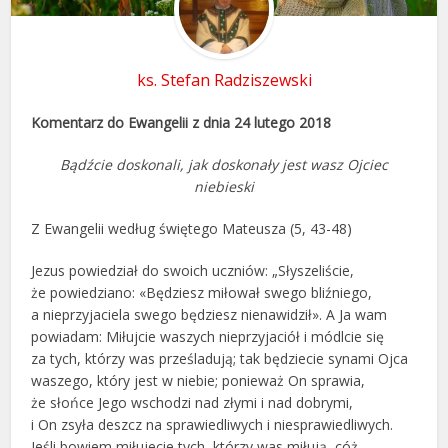
ks. Stefan Radziszewski
Komentarz do Ewangelii z dnia 24 lutego 2018
Bądźcie doskonali, jak doskonały jest wasz Ojciec
niebieski
Z Ewangelii według świętego Mateusza (5, 43-48)
Jezus powiedział do swoich uczniów: „Słyszeliście,
że powiedziano: «Będziesz miłował swego bliźniego,
a nieprzyjaciela swego będziesz nienawidził». A Ja wam
powiadam: Miłujcie waszych nieprzyjaciół i módlcie się
za tych, którzy was prześladują; tak będziecie synami Ojca
waszego, który jest w niebie; ponieważ On sprawia,
że słońce Jego wschodzi nad złymi i nad dobrymi,
i On zsyła deszcz na sprawiedliwych i niesprawiedliwych.
Jeśli bowiem miłujecie tych, którzy was miłują, cóż