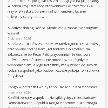
grupę około 50 pielgrzymów zmierzających na Jasną Górę.
W całym kraju strażacy interweniowali w czwartek 1240
razy w związku z burzami i silnym wiatrem; łącznie
ucierpiały cztery osoby.
Mladifest dobiegł końca. Młodzi mają zabrać Medziugorie
w świat
7 sierpnia 2026
Młodzi z 73 krajów zakończyli w Medziugoriu 37. Mladifest,
przeżywany pod hasłem „Ad fontem! Do źródła!”. Na
zakończenie bp Petar Palić przypomniał, że duchowe
doświadczenie festiwalu nie może pozostać jedynie
wspomnieniem, a jego uczestnicy mają wrócić do swoich
rodzin i wspólnot jako budowniczowie pokoju i świadkowie
Chrystusa.
Kongo w potrzasku wojny i eboli. Kościół rusza z pomocą
7 sierpnia 2026
Konflikt zbrojny wypędza dziesiątki tysięcy mieszkańców
Demokratycznej Republiki Konga z domów, a kraj zmaga