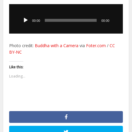
Odtwarzacz
plików
dźwiękowych
00:00
00:00
Photo credit:
Buddha with a Camera
via
Foter.com
/
CC
BY-NC
Like this:
Loading...