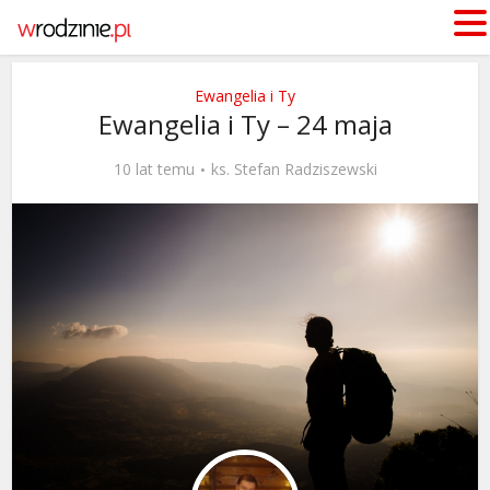
Ewangelia i Ty
Ewangelia i Ty – 24 maja
10 lat temu
ks. Stefan Radziszewski