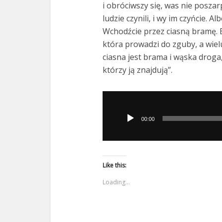
i obróciwszy się, was nie poszar
ludzie czynili, i wy im czyńcie. 
Wchodźcie przez ciasną bramę. B
która prowadzi do zguby, a wielu
ciasna jest brama i wąska droga,
którzy ją znajdują”.
Odtwarzacz
plików
00:00
dźwiękowych
Like this:
Loading...