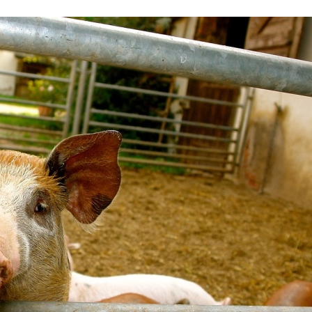
Stefan Radziszewski
ks. Stefan Radziszewski