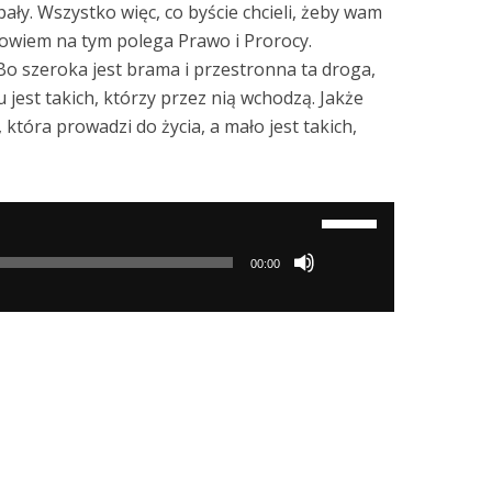
pały. Wszystko więc, co byście chcieli, żeby wam
Albowiem na tym polega Prawo i Prorocy.
o szeroka jest brama i przestronna ta droga,
 jest takich, którzy przez nią wchodzą. Jakże
 która prowadzi do życia, a mało jest takich,
Używaj
strzałek
00:00
do
góry/do
dołu
aby
zwiększyć
lub
zmniejszyć
głośność.