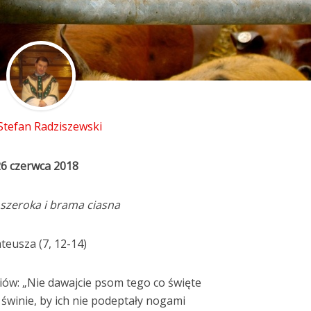
 Stefan Radziszewski
26 czerwca 2018
szeroka i brama ciasna
teusza (7, 12-14)
iów: „Nie dawajcie psom tego co święte
d świnie, by ich nie podeptały nogami