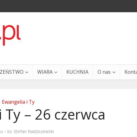
CZEŃSTWO
WIARA
KUCHNIA
O nas
Kont
Ewangelia i Ty
i Ty – 26 czerwca
a i Ty – 29 grudnia
Ewangelia i Ty – 27 grud
mu
ks. Stefan Radziszewski