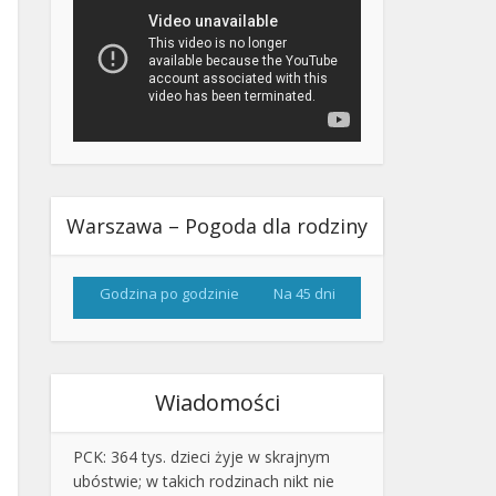
Warszawa – Pogoda dla rodziny
Godzina po godzinie
Na 45 dni
Wiadomości
PCK: 364 tys. dzieci żyje w skrajnym
ubóstwie; w takich rodzinach nikt nie