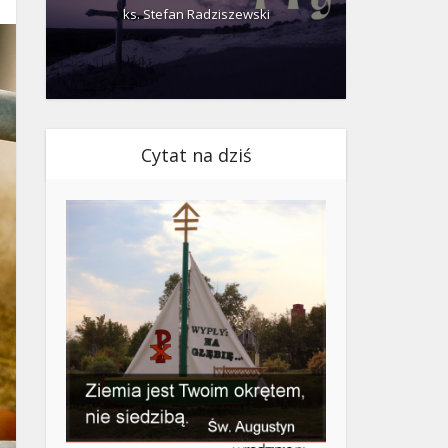
ks. Stefan Radziszewski
ks.
Cytat na dziś