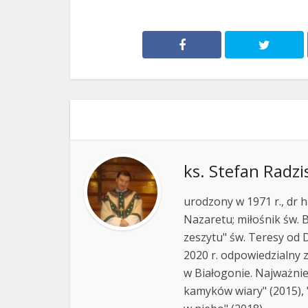
ks. Stefan Radzi
urodzony w 1971 r., dr h
Nazaretu; miłośnik św. B
zeszytu" św. Teresy od D
2020 r. odpowiedzialny 
w Białogonie. Najważnie
kamyków wiary" (2015), "