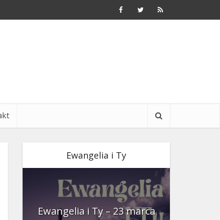
akt
Ewangelia i Ty
nia
Ewangelia i Ty – 23 marca
Ewangeli