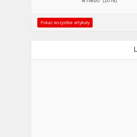
w niebo" (2018).
Pokaż wszystkie artykuły
L