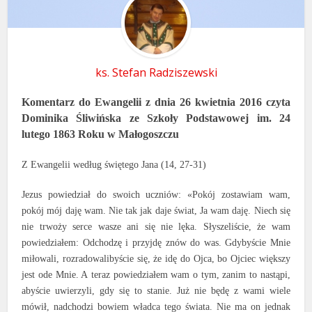
ks. Stefan Radziszewski
Komentarz do Ewangelii z dnia 26 kwietnia 2016 czyta
Dominika Śliwińska
ze Szkoły Podstawowej im. 24
lutego 1863 Roku w Małogoszczu
Z Ewangelii według świętego Jana (14, 27-31)
Jezus powiedział do swoich uczniów: «Pokój zostawiam wam,
pokój mój daję wam. Nie tak jak daje świat, Ja wam daję. Niech się
nie trwoży serce wasze ani się nie lęka. Słyszeliście, że wam
powiedziałem: Odchodzę i przyjdę znów do was. Gdybyście Mnie
miłowali, rozradowalibyście się, że idę do Ojca, bo Ojciec większy
jest ode Mnie. A teraz powiedziałem wam o tym, zanim to nastąpi,
abyście uwierzyli, gdy się to stanie. Już nie będę z wami wiele
mówił, nadchodzi bowiem władca tego świata. Nie ma on jednak