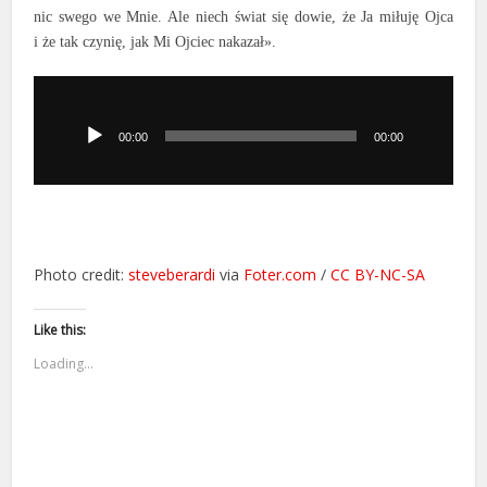
nic swego we Mnie. Ale niech świat się dowie, że Ja miłuję Ojca
i że tak czynię, jak Mi Ojciec nakazał».
Odtwarzacz
plików
dźwiękowych
00:00
00:00
Photo credit:
steveberardi
via
Foter.com
/
CC BY-NC-SA
Like this:
Loading...