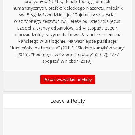
urodzony w 1971 r., dr hab. teologii, dr nauk
humanistycznych, prefekt kieleckiego Nazaretu; miłośnik
św. Brygidy Szwedzkiej i jej "Tajemnicy szczęścia"
oraz "Żółtego zeszytu" św. Teresy od Dzieciątka Jezus.
Czciciel s. Wandy od Aniołów. Od 4 listopada 2020 r.
odpowiedzialny za życie duchowe Parafii Przemienienia
Pańskiego w Białogonie. Najważniejsze publikacje:
"Kamieńska ostiumiczna" (2011), "Siedem kamyków wiary"
(2015), "Pedagogia w świecie literatury" (2017), "777
spojrzeń w niebo" (2018).
Pokaż wszystkie artykuły
Leave a Reply