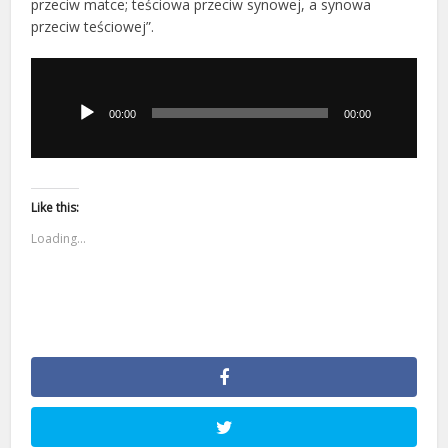
przeciw matce; teściowa przeciw synowej, a synowa
przeciw teściowej”.
Odtwarzacz
plików
dźwiękowych
00:00
00:00
Like this:
Loading...