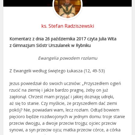
ks. Stefan Radziszewski
Komentarz z dnia 26 października 2017 czyta Julia Wita
z Gimnazjum Sióstr Urszulanek w Rybniku
Ewangelia powodem rozłamu
Z Ewangelii według świętego Łukasza (12, 49-53)
Jezus powiedział do swoich uczniów: „Przyszedłem ogień
rzucić na ziemię i jakże bardzo pragnę, żeby on już
zapłonął. Chrzest mam przyjąć i jakiej doznaję udręki,
aż się to stanie. Czy myślicie, że przyszedłem dać ziemi
pokój? Nie, powiadani wam, lecz rozłam. Odtąd bowiem
pięcioro będzie rozdwojonych w jednym domu: troje stanie
przeciw dwojgu, a dwoje przeciw trojgu; ojciec przeciw
synowi, a syn przeciw ojcu; matka przeciw córce, a córka