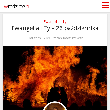
Ewangelia i Ty
Ewangelia i Ty – 26 października
9 lat temu
ks. Stefan Radziszewski