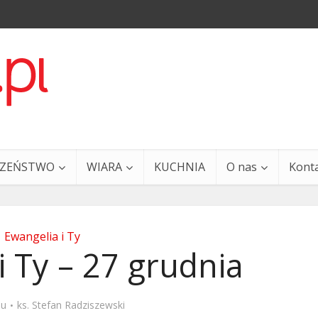
CZEŃSTWO
WIARA
KUCHNIA
O nas
Kont
Ewangelia i Ty
i Ty – 27 grudnia
a i Ty – 29 grudnia
Ewangelia i Ty – 27 grud
mu
ks. Stefan Radziszewski