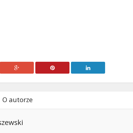
zmniejszyć
głośność.
O autorze
szewski