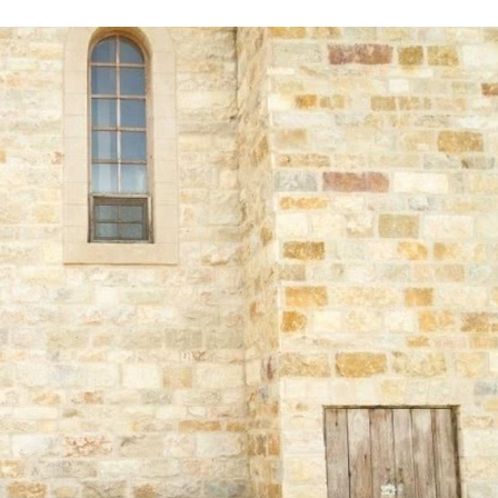
Stefan Radziszewski
ks. Stefan Radziszewski