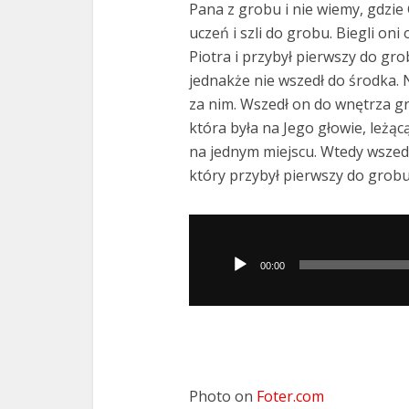
Pana z grobu i nie wiemy, gdzie
uczeń i szli do grobu. Biegli on
Piotra i przybył pierwszy do grob
jednakże nie wszedł do środka. 
za nim. Wszedł on do wnętrza gro
która była na Jego głowie, leżąc
na jednym miejscu. Wtedy wszedł
który przybył pierwszy do grobu. 
Odtwarzacz
plików
00:00
dźwiękowych
Photo on
Foter.com