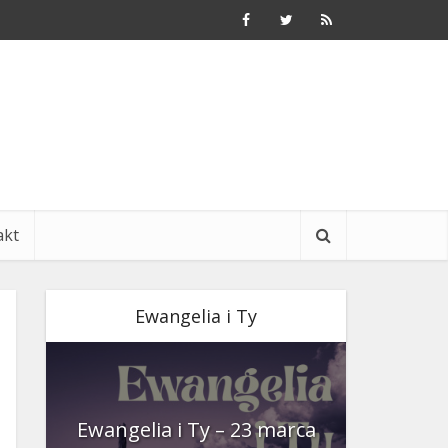
akt
Ewangelia i Ty
nia
Ewangelia i Ty – 23 marca
Ewangeli