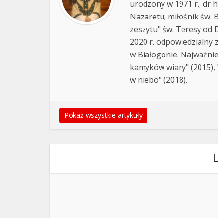
urodzony w 1971 r., dr h
Nazaretu; miłośnik św. B
zeszytu" św. Teresy od D
2020 r. odpowiedzialny 
w Białogonie. Najważnie
kamyków wiary" (2015), "
w niebo" (2018).
Pokaż wszystkie artykuły
L