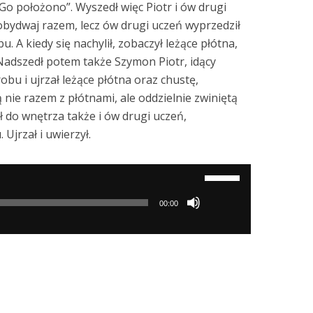
 Go położono”. Wyszedł więc Piotr i ów drugi
i obydwaj razem, lecz ów drugi uczeń wyprzedził
u. A kiedy się nachylił, zobaczył leżące płótna,
Nadszedł potem także Szymon Piotr, idący
bu i ujrzał leżące płótna oraz chustę,
ą nie razem z płótnami, ale oddzielnie zwiniętą
 do wnętrza także i ów drugi uczeń,
Ujrzał i uwierzył.
Używaj
strzałek
00:00
do
góry/do
dołu
aby
zwiększyć
lub