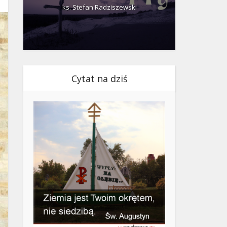
ks. Stefan Radziszewski
ks.
Cytat na dziś