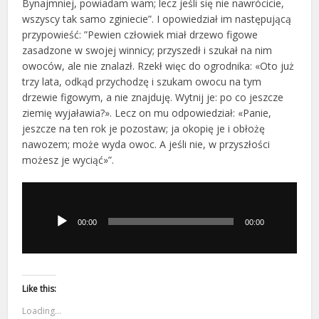
Bynajmniej, powiadam wam; lecz jeśli się nie nawrócicie,
wszyscy tak samo zginiecie”. I opowiedział im następującą
przypowieść: ”Pewien człowiek miał drzewo figowe
zasadzone w swojej winnicy; przyszedł i szukał na nim
owoców, ale nie znalazł. Rzekł więc do ogrodnika: «Oto już
trzy lata, odkąd przychodzę i szukam owocu na tym
drzewie figowym, a nie znajduję. Wytnij je: po co jeszcze
ziemię wyjaławia?». Lecz on mu odpowiedział: «Panie,
jeszcze na ten rok je pozostaw; ja okopię je i obłożę
nawozem; może wyda owoc. A jeśli nie, w przyszłości
możesz je wyciąć»”.
Odtwarzacz
plików
dźwiękowych
00:00
00:00
Like this:
Loading...