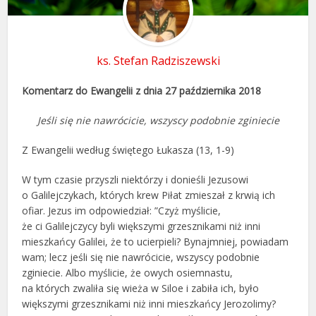
ks. Stefan Radziszewski
Komentarz do Ewangelii z dnia 27 października 2018
Jeśli się nie nawrócicie, wszyscy podobnie zginiecie
Z Ewangelii według świętego Łukasza (13, 1-9)
W tym czasie przyszli niektórzy i donieśli Jezusowi
o Galilejczykach, których krew Piłat zmieszał z krwią ich
ofiar. Jezus im odpowiedział: ”Czyż myślicie,
że ci Galilejczycy byli większymi grzesznikami niż inni
mieszkańcy Galilei, że to ucierpieli? Bynajmniej, powiadam
wam; lecz jeśli się nie nawrócicie, wszyscy podobnie
zginiecie. Albo myślicie, że owych osiemnastu,
na których zwaliła się wieża w Siloe i zabiła ich, było
większymi grzesznikami niż inni mieszkańcy Jerozolimy?