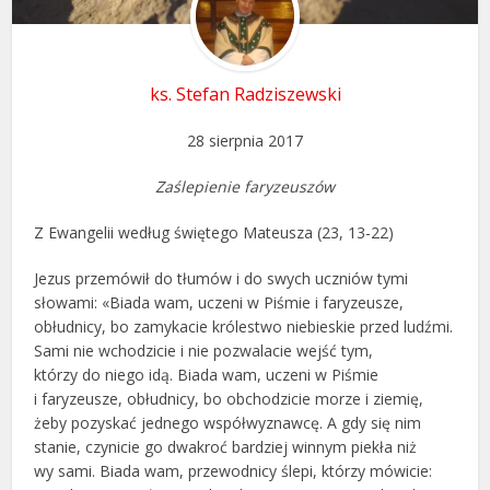
ks. Stefan Radziszewski
28 sierpnia 2017
Zaślepienie faryzeuszów
Z Ewangelii według świętego Mateusza (23, 13-22)
Jezus przemówił do tłumów i do swych uczniów tymi
słowami: «Biada wam, uczeni w Piśmie i faryzeusze,
obłudnicy, bo zamykacie królestwo niebieskie przed ludźmi.
Sami nie wchodzicie i nie pozwalacie wejść tym,
którzy do niego idą. Biada wam, uczeni w Piśmie
i faryzeusze, obłudnicy, bo obchodzicie morze i ziemię,
żeby pozyskać jednego współwyznawcę. A gdy się nim
stanie, czynicie go dwakroć bardziej winnym piekła niż
wy sami. Biada wam, przewodnicy ślepi, którzy mówicie: