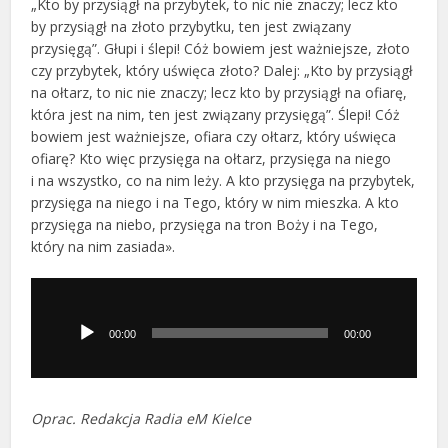
„Kto by przysiągł na przybytek, to nic nie znaczy; lecz kto
by przysiągł na złoto przybytku, ten jest związany
przysięgą”. Głupi i ślepi! Cóż bowiem jest ważniejsze, złoto
czy przybytek, który uświęca złoto? Dalej: „Kto by przysiągł
na ołtarz, to nic nie znaczy; lecz kto by przysiągł na ofiarę,
która jest na nim, ten jest związany przysięgą”. Ślepi! Cóż
bowiem jest ważniejsze, ofiara czy ołtarz, który uświęca
ofiarę? Kto więc przysięga na ołtarz, przysięga na niego
i na wszystko, co na nim leży. A kto przysięga na przybytek,
przysięga na niego i na Tego, który w nim mieszka. A kto
przysięga na niebo, przysięga na tron Boży i na Tego,
który na nim zasiada».
Odtwarzacz
plików
dźwiękowych
00:00
00:00
Oprac. Redakcja Radia eM Kielce