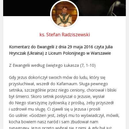
ks. Stefan Radziszewski
Komentarz do Ewangelii z dnia 29 maja 2016
czyta
Julia
Hrynczak (Ukraina) z Liceum Polonijnego w Warszawie
Z Ewangelii według świętego Łukasza (7, 1-10)
Gdy Jezus dokończył swoich mów do ludu, który się
przysłuchiwał, wszedł do Kafarnaum. Sługa pewnego
setnika, szczególnie przez niego ceniony, chorował i bliski
był śmierci. Skoro setnik posłyszał o Jezusie, wysłał
do Niego starszyznę żydowską z prośbą, żeby przyszedł
i uzdrowił mu sługę. Ci zjawili się u Jezusa i prosili
Go usilnie: «Godzien jest, żebyś mu to wyświadczył, mówili,
kocha bowiem nasz naród i sam zbudował nam
synagogę». Jezus przeto wybrał się z nimi. A gdy był już