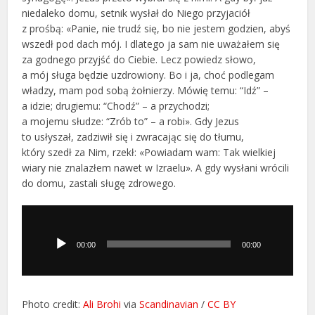
niedaleko domu, setnik wysłał do Niego przyjaciół
z prośbą: «Panie, nie trudź się, bo nie jestem godzien, abyś
wszedł pod dach mój. I dlatego ja sam nie uważałem się
za godnego przyjść do Ciebie. Lecz powiedz słowo,
a mój sługa będzie uzdrowiony. Bo i ja, choć podlegam
władzy, mam pod sobą żołnierzy. Mówię temu: “Idź” –
a idzie; drugiemu: “Chodź” – a przychodzi;
a mojemu słudze: “Zrób to” – a robi». Gdy Jezus
to usłyszał, zadziwił się i zwracając się do tłumu,
który szedł za Nim, rzekł: «Powiadam wam: Tak wielkiej
wiary nie znalazłem nawet w Izraelu». A gdy wysłani wrócili
do domu, zastali sługę zdrowego.
Odtwarzacz
plików
dźwiękowych
00:00
00:00
Photo credit:
Ali Brohi
via
Scandinavian
/
CC BY