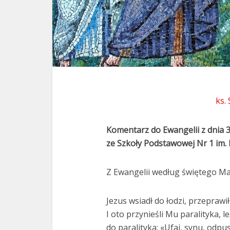
ks.
Komentarz do Ewangelii z dnia 
ze Szkoły Podstawowej Nr 1 im.
Z Ewangelii według świętego Mat
Jezus wsiadł do łodzi, przeprawi
I oto przynieśli Mu paralityka, l
do paralityka: «Ufaj, synu, odpus