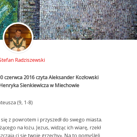
 Stefan Radziszewski
30 czerwca 2016 czyta Aleksander Kozłowski
 Henryka Sienkiewicza w Miechowie
eusza (9, 1-8)
ł się z powrotem i przyszedł do swego miasta.
eżącego na łożu. Jezus, widząc ich wiarę, rzekł
zczają ci się twoje grzechy». Na to pomyśleli