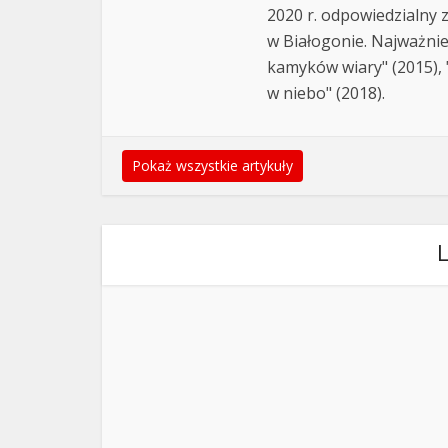
2020 r. odpowiedzialny 
w Białogonie. Najważnie
kamyków wiary" (2015), "
w niebo" (2018).
Pokaż wszystkie artykuły
L