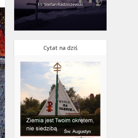
ks. Stefan Radziszewski
ks.
Cytat na dziś