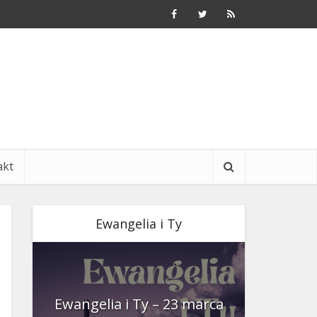
akt
Ewangelia i Ty
nia
Ewangelia i Ty – 23 marca
Ewangeli