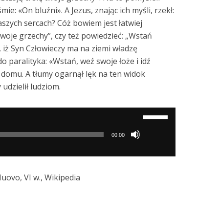
ie: «On bluźni». A Jezus, znając ich myśli, rzekł:
aszych sercach? Cóż bowiem jest łatwiej
twoje grzechy”, czy też powiedzieć: „Wstań
i, iż Syn Człowieczy ma na ziemi władzę
 paralityka: «Wstań, weź swoje łoże i idź
 domu. A tłumy ogarnął lęk na ten widok
 udzielił ludziom.
Używaj
strzałek
00:00
do
góry/do
dołu
uovo, VI w., Wikipedia
aby
zwiększyć
lub
zmniejszyć