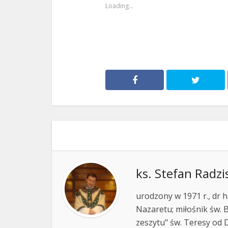
Loading...
ks. Stefan Radzi
urodzony w 1971 r., dr h
Nazaretu; miłośnik św. B
zeszytu" św. Teresy od D