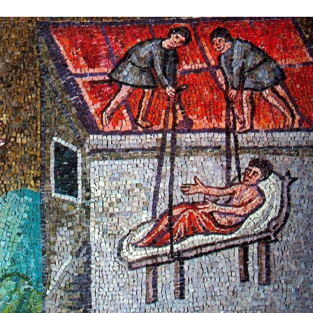
Stefan Radziszewski
ks. Stefan Radziszewski