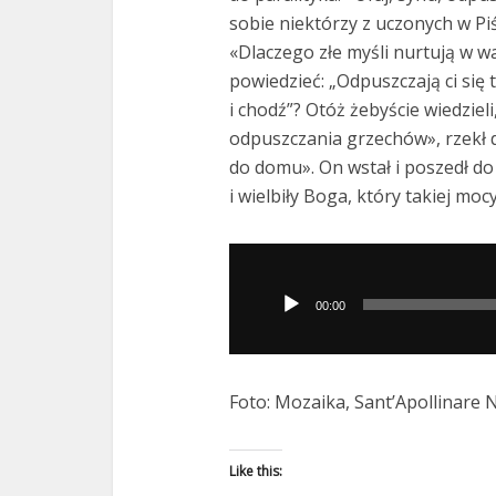
sobie niektórzy z uczonych w Piśm
«Dlaczego złe myśli nurtują w w
powiedzieć: „Odpuszczają ci się 
i chodź”? Otóż żebyście wiedziel
odpuszczania grzechów», rzekł do
do domu». On wstał i poszedł do
i wielbiły Boga, który takiej mocy
Odtwarzacz
plików
00:00
dźwiękowych
Foto: Mozaika, Sant’Apollinare N
Like this: