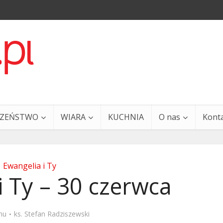
CZEŃSTWO
WIARA
KUCHNIA
O nas
Kont
Ewangelia i Ty
i Ty – 30 czerwca
a i Ty – 29 grudnia
Ewangelia i Ty – 27 grud
mu
ks. Stefan Radziszewski