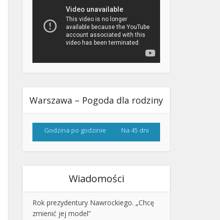
Warszawa – Pogoda dla rodziny
Godzina po godzinie
Na 45 dni
Wiadomości
Rok prezydentury Nawrockiego. „Chcę
zmienić jej model”