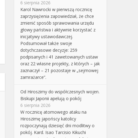
6 sierpnia 2026
Karol Nawrocki w pierwszą rocznicę
zaprzysiężenia zapowiedział, że chce
zmienić sposób sprawowania urzędu
głowy państwa i aktywnie korzystać z
inicjatywy ustawodawczej.
Podsumował także swoje
dotychczasowe decyzje: 259
podpisanych i 41 zawetowanych ustaw
oraz 22 własne projekty, z których – jak
zaznaczył – 21 pozostaje w „sejmowej
zamrażarce”.
Od Hiroszimy do współczesnych wojen.
Biskupi Japonii apelują o pokój
6 sierpnia 2026
W rocznicę atomowego ataku na
Hiroszimę japońscy katolicy
rozpoczynają dziesięć dni modlitwy o
pokój. Kard. Isao Tarcisio Kikuchi