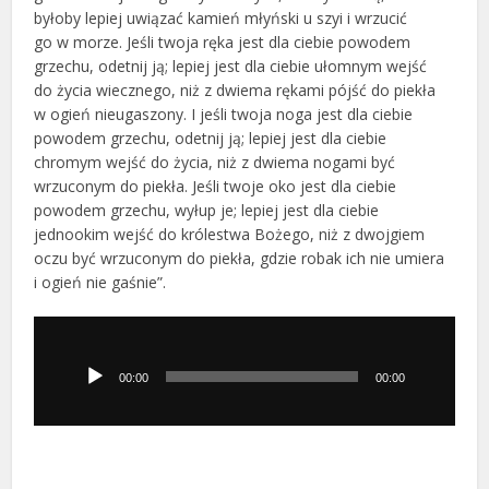
byłoby lepiej uwiązać kamień młyński u szyi i wrzucić
go w morze. Jeśli twoja ręka jest dla ciebie powodem
grzechu, odetnij ją; lepiej jest dla ciebie ułomnym wejść
do życia wiecznego, niż z dwiema rękami pójść do piekła
w ogień nieugaszony. I jeśli twoja noga jest dla ciebie
powodem grzechu, odetnij ją; lepiej jest dla ciebie
chromym wejść do życia, niż z dwiema nogami być
wrzuconym do piekła. Jeśli twoje oko jest dla ciebie
powodem grzechu, wyłup je; lepiej jest dla ciebie
jednookim wejść do królestwa Bożego, niż z dwojgiem
oczu być wrzuconym do piekła, gdzie robak ich nie umiera
i ogień nie gaśnie”.
Odtwarzacz
plików
dźwiękowych
00:00
00:00