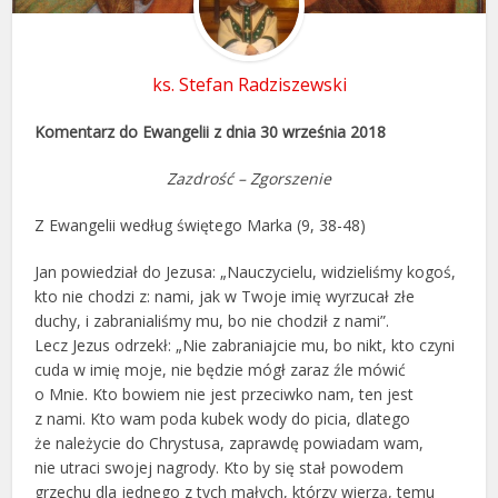
ks. Stefan Radziszewski
Komentarz do Ewangelii z dnia 30 września 2018
Zazdrość – Zgorszenie
Z Ewangelii według świętego Marka (9, 38-48)
Jan powiedział do Jezusa: „Nauczycielu, widzieliśmy kogoś,
kto nie chodzi z: nami, jak w Twoje imię wyrzucał złe
duchy, i zabranialiśmy mu, bo nie chodził z nami”.
Lecz Jezus odrzekł: „Nie zabraniajcie mu, bo nikt, kto czyni
cuda w imię moje, nie będzie mógł zaraz źle mówić
o Mnie. Kto bowiem nie jest przeciwko nam, ten jest
z nami. Kto wam poda kubek wody do picia, dlatego
że należycie do Chrystusa, zaprawdę powiadam wam,
nie utraci swojej nagrody. Kto by się stał powodem
grzechu dla jednego z tych małych, którzy wierzą, temu