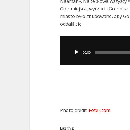
Naaman». Na te słowa wszyscy w
Go z miejsca, wyrzucili Go z mias
miasto było zbudowane, aby Go s
oddalił się.
Odtwarzacz
plików
00:00
dźwiękowych
Photo credit:
Foter.com
Like this: