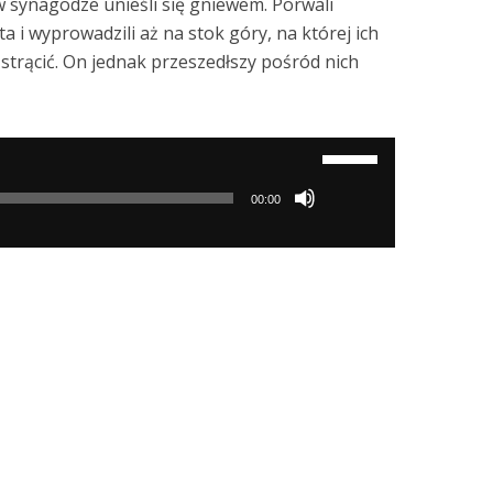
 synagodze unieśli się gniewem. Porwali
ta i wyprowadzili aż na stok góry, na której ich
trącić. On jednak przeszedłszy pośród nich
Używaj
strzałek
00:00
do
góry/do
dołu
aby
zwiększyć
lub
zmniejszyć
głośność.