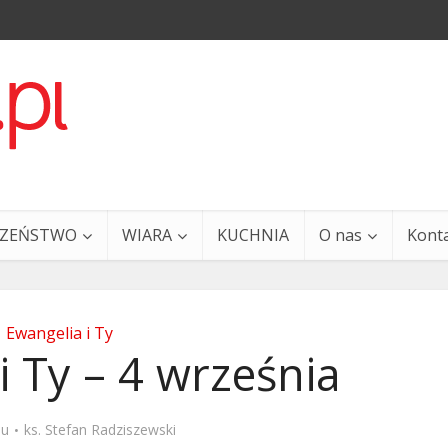
CZEŃSTWO
WIARA
KUCHNIA
O nas
Kont
Ewangelia i Ty
i Ty – 4 września
a i Ty – 29 grudnia
Ewangelia i Ty – 27 grud
mu
ks. Stefan Radziszewski