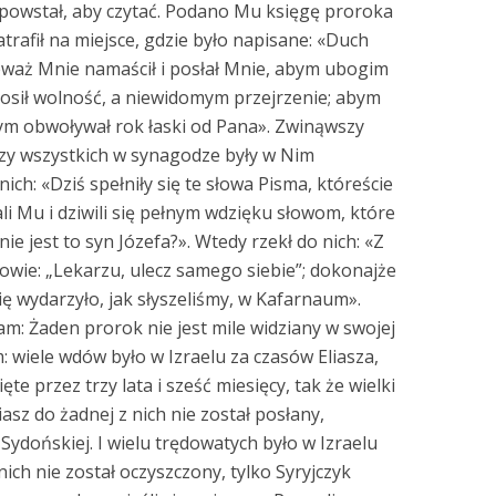
powstał, aby czytać. Podano Mu księgę proroka
trafił na miejsce, gdzie było napisane: «Duch
waż Mnie namaścił i posłał Mnie, abym ubogim
łosił wolność, a niewidomym przejrzenie; abym
bym obwoływał rok łaski od Pana». Zwinąwszy
oczy wszystkich w synagodze były w Nim
ich: «Dziś spełniły się te słowa Pisma, któreście
ali Mu i dziwili się pełnym wdzięku słowom, które
 nie jest to syn Józefa?». Wtedy rzekł do nich: «Z
owie: „Lekarzu, ulecz samego siebie”; dokonajże
się wydarzyło, jak słyszeliśmy, w Kafarnaum».
: Żaden prorok nie jest mile widziany w swojej
wiele wdów było w Izraelu za czasów Eliasza,
e przez trzy lata i sześć miesięcy, tak że wielki
iasz do żadnej z nich nie został posłany,
Sydońskiej. I wielu trędowatych było w Izraelu
nich nie został oczyszczony, tylko Syryjczyk