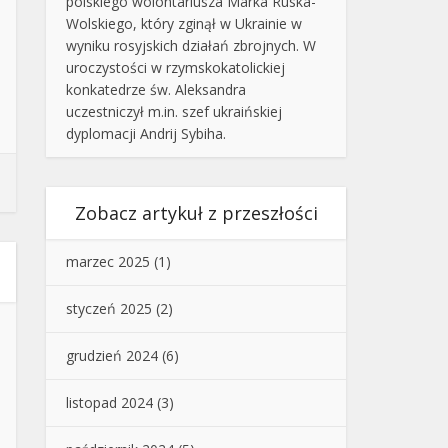
polskiego wolontariusza Marka Ruska-
Wolskiego, który zginął w Ukrainie w
wyniku rosyjskich działań zbrojnych. W
uroczystości w rzymskokatolickiej
konkatedrze św. Aleksandra
uczestniczył m.in. szef ukraińskiej
dyplomacji Andrij Sybiha.
Zobacz artykuł z przeszłości
marzec 2025
(1)
styczeń 2025
(2)
grudzień 2024
(6)
listopad 2024
(3)