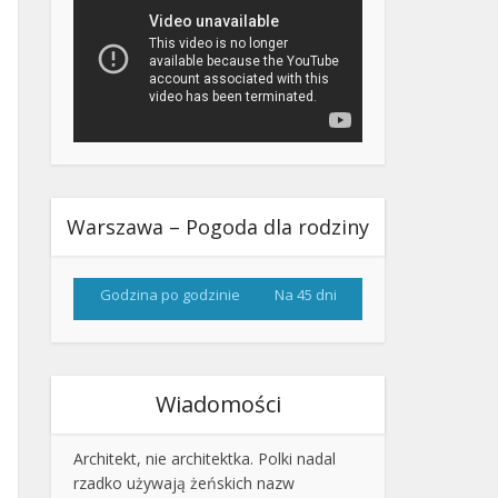
Warszawa – Pogoda dla rodziny
Godzina po godzinie
Na 45 dni
Wiadomości
Architekt, nie architektka. Polki nadal
rzadko używają żeńskich nazw