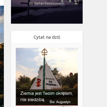
ks. Stefan Radziszewski
ks.
Cytat na dziś