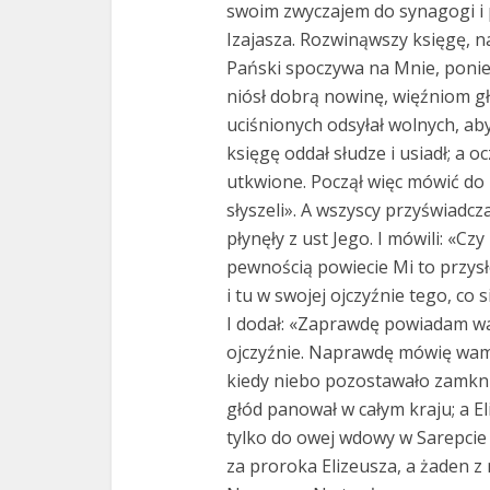
swoim zwyczajem do synagogi i 
Izajasza. Rozwinąwszy księgę, na
Pański spoczywa na Mnie, ponie
niósł dobrą nowinę, więźniom g
uciśnionych odsyłał wolnych, a
księgę oddał słudze i usiadł; a 
utkwione. Począł więc mówić do n
słyszeli». A wszyscy przyświadcz
płynęły z ust Jego. I mówili: «Czy
pewnością powiecie Mi to przysł
i tu w swojej ojczyźnie tego, co 
I dodał: «Zaprawdę powiadam wam
ojczyźnie. Naprawdę mówię wam: 
kiedy niebo pozostawało zamknięt
głód panował w całym kraju; a El
tylko do owej wdowy w Sarepcie 
za proroka Elizeusza, a żaden z 