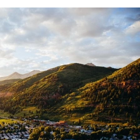
Stefan Radziszewski
ks. Stefan Radziszewski