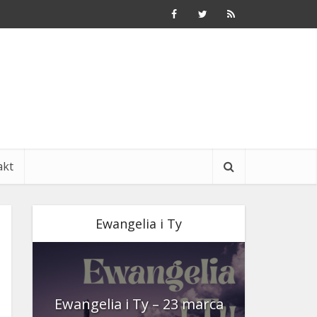
akt
Ewangelia i Ty
nia
Ewangelia i Ty – 23 marca
Ewangeli