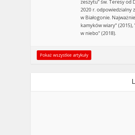
zeszytu" św. Teresy od D
2020 r. odpowiedzialny 
w Białogonie. Najważnie
kamyków wiary" (2015), "
w niebo" (2018).
Pokaż wszystkie artykuły
L