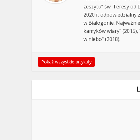
zeszytu" św. Teresy od D
2020 r. odpowiedzialny 
w Białogonie. Najważnie
kamyków wiary" (2015), "
w niebo" (2018).
Pokaż wszystkie artykuły
L