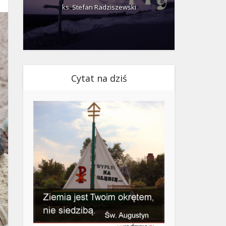
ks. Stefan Radziszewski
ks.
Cytat na dziś