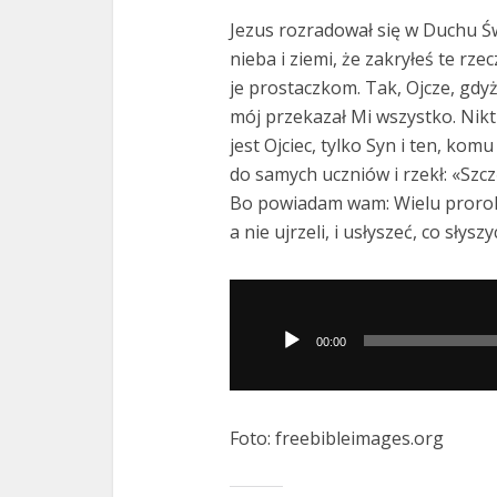
Jezus rozradował się w Duchu Św
nieba i ziemi, że zakryłeś te rz
je prostaczkom. Tak, Ojcze, gdy
mój przekazał Mi wszystko. Nikt t
jest Ojciec, tylko Syn i ten, kom
do samych uczniów i rzekł: «Szczę
Bo powiadam wam: Wielu proroków
a nie ujrzeli, i usłyszeć, co słyszy
Odtwarzacz
plików
00:00
dźwiękowych
Foto: freebibleimages.org