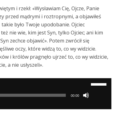
iętym i rzekł: «Wysławiam Cię, Ojcze, Panie
eczy przed mądrymi i roztropnymi, a objawiłeś
ż takie było Twoje upodobanie. Ojciec
eż nie wie, kim jest Syn, tylko Ojciec; ani kim
u Syn zechce objawić». Potem zwrócił się
śliwe oczy, które widzą to, co wy widzicie.
 i królów pragnęło ujrzeć to, co wy widzicie,
cie, a nie usłyszeli».
Używaj
strzałek
00:00
do
góry/do
dołu
aby
zwiększyć
lub