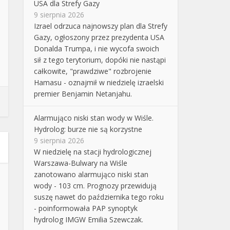
USA dla Strefy Gazy
9 sierpnia 2026
Izrael odrzuca najnowszy plan dla Strefy
Gazy, ogłoszony przez prezydenta USA
Donalda Trumpa, i nie wycofa swoich
sił z tego terytorium, dopóki nie nastąpi
całkowite, "prawdziwe" rozbrojenie
Hamasu - oznajmił w niedzielę izraelski
premier Benjamin Netanjahu.
Alarmująco niski stan wody w Wiśle.
Hydrolog: burze nie są korzystne
9 sierpnia 2026
W niedzielę na stacji hydrologicznej
Warszawa-Bulwary na Wiśle
zanotowano alarmująco niski stan
wody - 103 cm. Prognozy przewidują
suszę nawet do października tego roku
- poinformowała PAP synoptyk
hydrolog IMGW Emilia Szewczak.