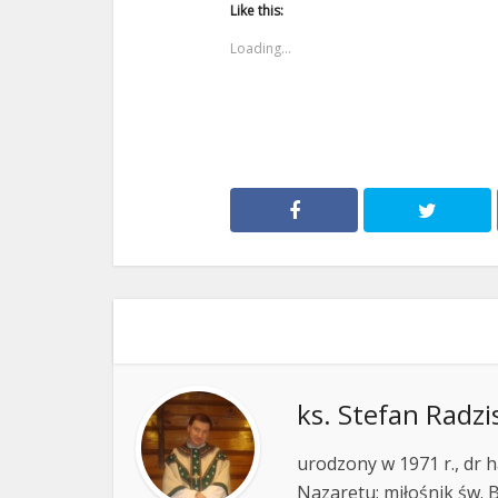
Like this:
Loading...
ks. Stefan Radzi
urodzony w 1971 r., dr h
Nazaretu; miłośnik św. B