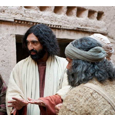
Stefan Radziszewski
ks. Stefan Radziszewski