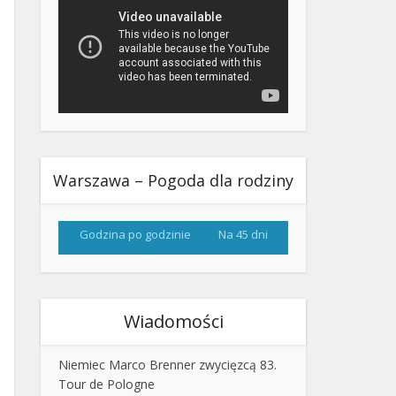
Warszawa – Pogoda dla rodziny
Godzina po godzinie
Na 45 dni
Wiadomości
Niemiec Marco Brenner zwycięzcą 83.
Tour de Pologne