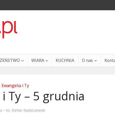
CZEŃSTWO
WIARA
KUCHNIA
O nas
Kont
Ewangelia i Ty
i Ty – 5 grudnia
a i Ty – 29 grudnia
Ewangelia i Ty – 27 grud
mu
ks. Stefan Radziszewski