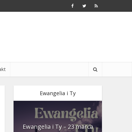
akt
Ewangelia i Ty
nia
Ewangelia i Ty – 23 marca
Ewangeli