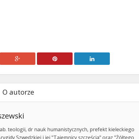
zmniejszyć
głośność.
O autorze
szewski
ab. teologii, dr nauk humanistycznych, prefekt kieleckiego
rygidy Szwedzkiej i jej "Tajemnicy szczęścia" oraz "Żółtego