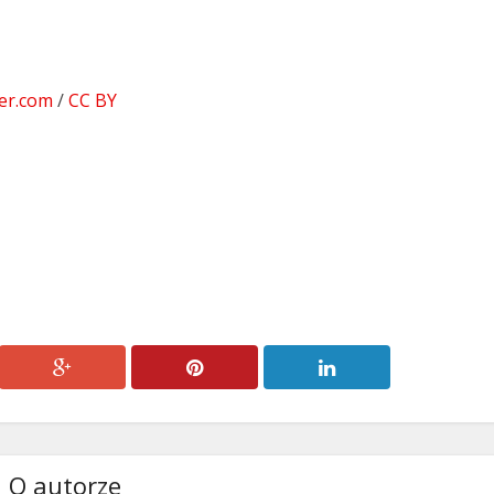
dołu
aby
zwiększyć
lub
er.com
/
CC BY
zmniejszyć
głośność.
O autorze