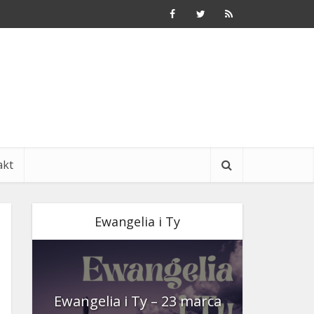
akt
Ewangelia i Ty
nia
Ewangelia i Ty – 23 marca
Ewangeli