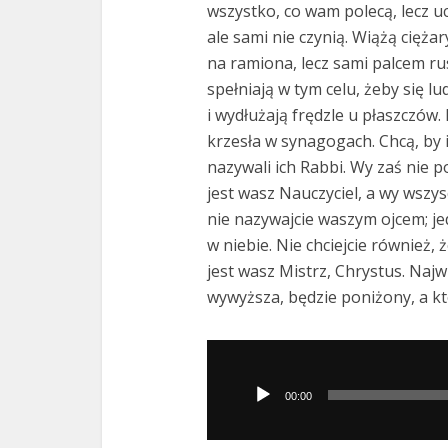
wszystko, co wam polecą, lecz u
ale sami nie czynią. Wiążą ciężary
na ramiona, lecz sami palcem ru
spełniają w tym celu, żeby się l
i wydłużają frędzle u płaszczów.
krzesła w synagogach. Chcą, by 
nazywali ich Rabbi. Wy zaś nie 
jest wasz Nauczyciel, a wy wszys
nie nazywajcie waszym ojcem; je
w niebie. Nie chciejcie również,
jest wasz Mistrz, Chrystus. Najw
wywyższa, będzie poniżony, a kt
Odtwarzacz
plików
00:00
dźwiękowych