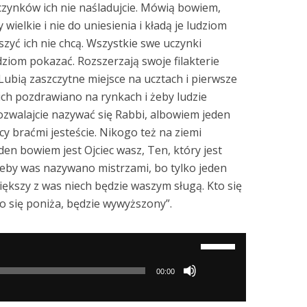
czynków ich nie naśladujcie. Mówią bowiem,
 wielkie i nie do uniesienia i kładą je ludziom
szyć ich nie chcą. Wszystkie swe uczynki
udziom pokazać. Rozszerzają swoje filakterie
 Lubią zaszczytne miejsce na ucztach i pierwsze
ich pozdrawiano na rynkach i żeby ludzie
pozwalajcie nazywać się Rabbi, albowiem jeden
cy braćmi jesteście. Nikogo też na ziemi
den bowiem jest Ojciec wasz, Ten, który jest
 żeby was nazywano mistrzami, bo tylko jeden
iększy z was niech będzie waszym sługą. Kto się
o się poniża, będzie wywyższony”.
Używaj
strzałek
00:00
do
góry/do