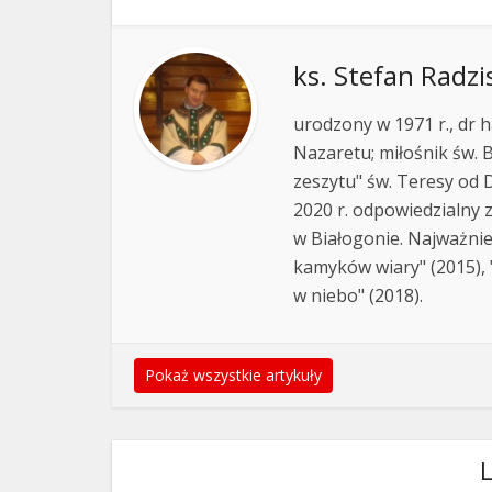
ks. Stefan Radzi
urodzony w 1971 r., dr h
Nazaretu; miłośnik św. B
zeszytu" św. Teresy od D
2020 r. odpowiedzialny 
w Białogonie. Najważnie
kamyków wiary" (2015), "
w niebo" (2018).
Pokaż wszystkie artykuły
L