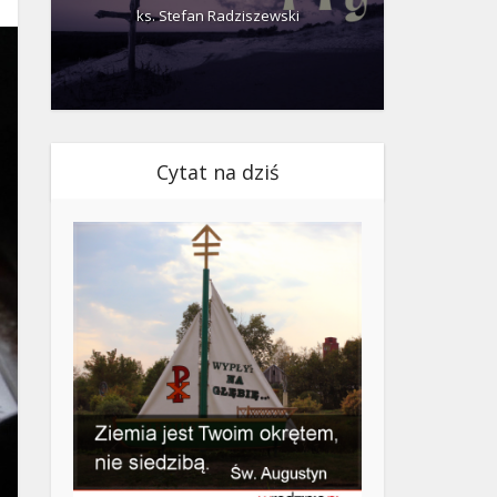
ks. Stefan Radziszewski
ks.
Cytat na dziś