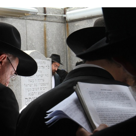
Stefan Radziszewski
ks. Stefan Radziszewski