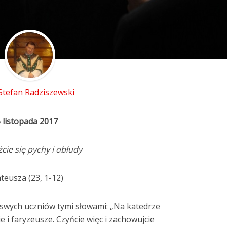
 Stefan Radziszewski
 listopada 2017
żcie się pychy i obłudy
teusza (23, 1-12)
 swych uczniów tymi słowami: „Na katedrze
e i faryzeusze. Czyńcie więc i zachowujcie