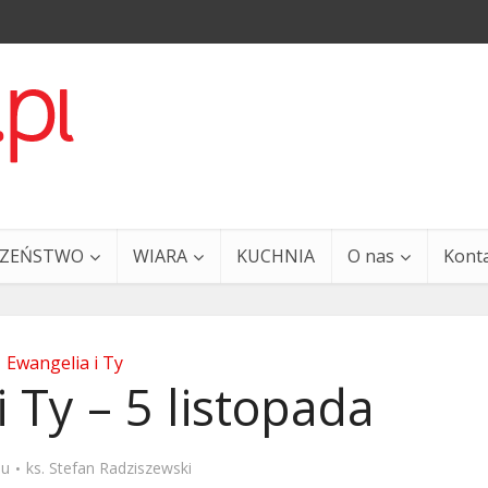
CZEŃSTWO
WIARA
KUCHNIA
O nas
Kont
Ewangelia i Ty
 Ty – 5 listopada
a i Ty – 29 grudnia
Ewangelia i Ty – 27 grud
mu
ks. Stefan Radziszewski