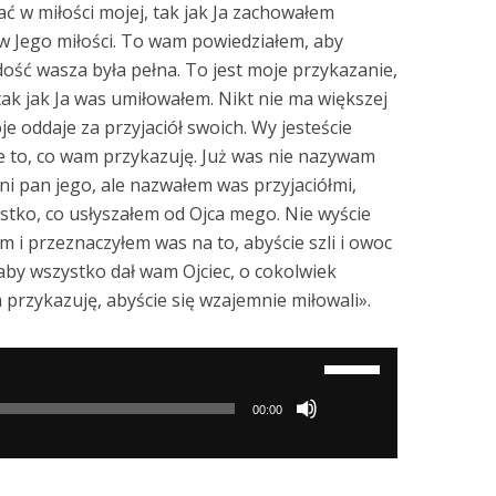
ać w miłości mojej, tak jak Ja zachowałem
w Jego miłości. To wam powiedziałem, aby
dość wasza była pełna. To jest moje przykazanie,
tak jak Ja was umiłowałem. Nikt nie ma większej
oje oddaje za przyjaciół swoich. Wy jesteście
cie to, co wam przykazuję. Już was nie nazywam
yni pan jego, ale nazwałem was przyjaciółmi,
ko, co usłyszałem od Ojca mego. Nie wyście
m i przeznaczyłem was na to, abyście szli i owoc
 aby wszystko dał wam Ojciec, o cokolwiek
 przykazuję, abyście się wzajemnie miłowali».
Używaj
strzałek
00:00
do
góry/do
dołu