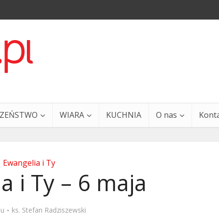
CZEŃSTWO
WIARA
KUCHNIA
O nas
Kont
Ewangelia i Ty
a i Ty – 6 maja
a i Ty – 29 grudnia
Ewangelia i Ty – 27 grud
mu
ks. Stefan Radziszewski