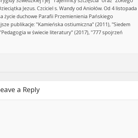
rygidy Szwedzkiej i jej "Tajemnicy szczęścia" oraz "Żółtego
zieciątka Jezus. Czciciel s. Wandy od Aniołów. Od 4 listopada
za życie duchowe Parafii Przemienienia Pańskiego
jsze publikacje: "Kamieńska ostiumiczna" (2011), "Siedem
Pedagogia w świecie literatury" (2017), "777 spojrzeń
eave a Reply