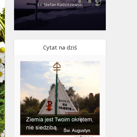
ks. Stefan Radziszewski
ks.
Cytat na dziś