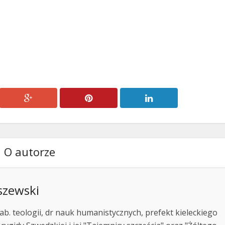
aby
zwiększyć
lub
zmniejszyć
głośność.
O autorze
szewski
ab. teologii, dr nauk humanistycznych, prefekt kieleckiego