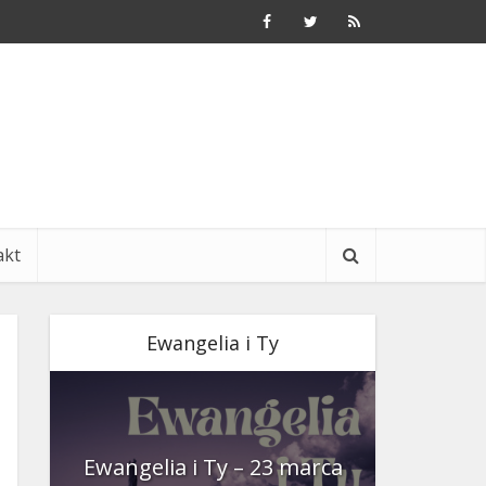
akt
Ewangelia i Ty
nia
Ewangelia i Ty – 23 marca
Ewangeli