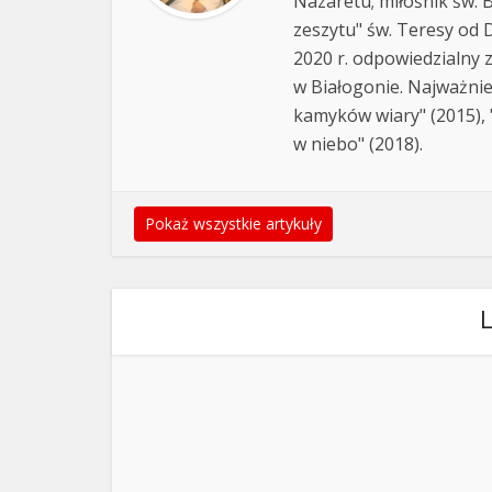
Nazaretu; miłośnik św. B
zeszytu" św. Teresy od D
2020 r. odpowiedzialny 
w Białogonie. Najważnie
kamyków wiary" (2015), "
w niebo" (2018).
Pokaż wszystkie artykuły
L