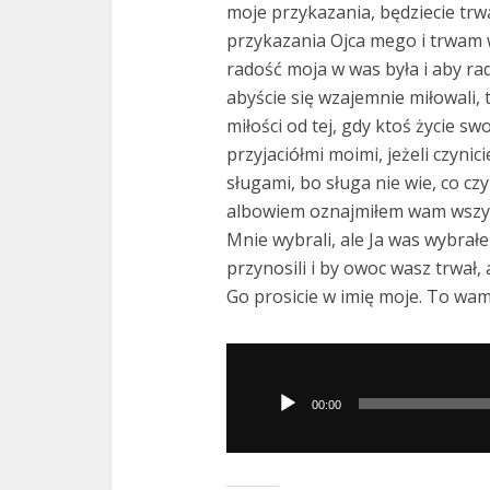
moje przykazania, będziecie trw
przykazania Ojca mego i trwam 
radość moja w was była i aby ra
abyście się wzajemnie miłowali, 
miłości od tej, gdy ktoś życie sw
przyjaciółmi moimi, jeżeli czyni
sługami, bo sługa nie wie, co cz
albowiem oznajmiłem wam wszyst
Mnie wybrali, ale Ja was wybrałe
przynosili i by owoc wasz trwał,
Go prosicie w imię moje. To wam
Odtwarzacz
plików
00:00
dźwiękowych