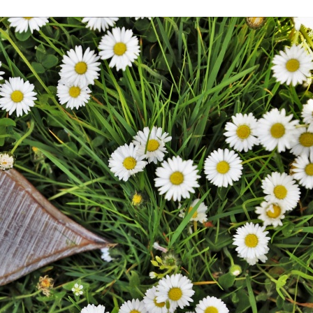
Stefan Radziszewski
ks. Stefan Radziszewski