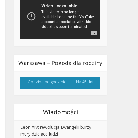
Warszawa – Pogoda dla rodziny
Godzina po godzinie
Na 45 dni
Wiadomości
Leon XIV: rewolucja Ewangelii burzy
mury dzielące ludzi