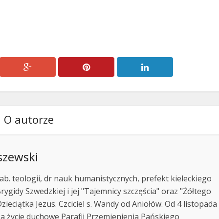
lub
zmniejszyć
głośność.
O autorze
szewski
ab. teologii, dr nauk humanistycznych, prefekt kieleckiego
rygidy Szwedzkiej i jej "Tajemnicy szczęścia" oraz "Żółtego
zieciątka Jezus. Czciciel s. Wandy od Aniołów. Od 4 listopada
za życie duchowe Parafii Przemienienia Pańskiego