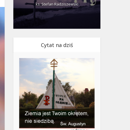
ks. Stefan Radziszewski
ks.
Cytat na dziś