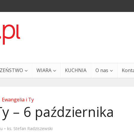
CZEŃSTWO
WIARA
KUCHNIA
O nas
Kont
Ewangelia i Ty
Ty – 6 października
a i Ty – 29 grudnia
Ewangelia i Ty – 27 grud
mu
ks. Stefan Radziszewski