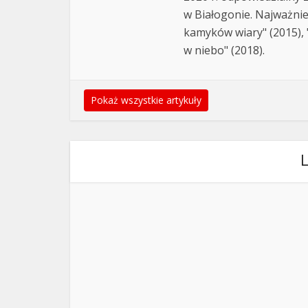
w Białogonie. Najważnie
kamyków wiary" (2015), "
w niebo" (2018).
Pokaż wszystkie artykuły
L