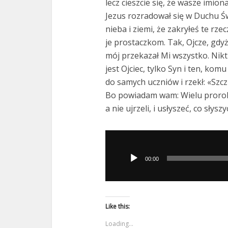
lecz cieszcie się, że wasze imion
Jezus rozradował się w Duchu Św
nieba i ziemi, że zakryłeś te rz
je prostaczkom. Tak, Ojcze, gdy
mój przekazał Mi wszystko. Nikt t
jest Ojciec, tylko Syn i ten, kom
do samych uczniów i rzekł: «Szczę
Bo powiadam wam: Wielu proroków
a nie ujrzeli, i usłyszeć, co słyszy
Odtwarzacz
plików
00:00
dźwiękowych
Like this:
Loading...