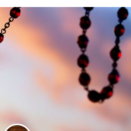
Stefan Radziszewski
ks. Stefan Radziszewski