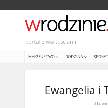
portal z wartościami
MAŁŻEŃSTWO
RODZINA
SPOŁE
Ewangelia i 
Ewangeli
8 lat te