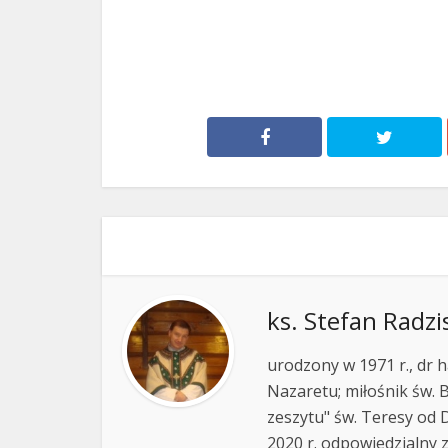
ks. Stefan Radzi
urodzony w 1971 r., dr h
Nazaretu; miłośnik św. B
zeszytu" św. Teresy od D
2020 r. odpowiedzialny 