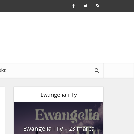
akt
Ewangelia i Ty
nia
Ewangelia i Ty – 23 marca
Ewangeli