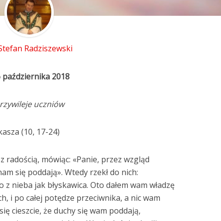
 Stefan Radziszewski
6 października 2018
rzywileje uczniów
asza (10, 17-24)
z radością, mówiąc: «Panie, przez wzgląd
nam się poddają». Wtedy rzekł do nich:
o z nieba jak błyskawica. Oto dałem wam władzę
h, i po całej potędze przeciwnika, a nic wam
 się cieszcie, że duchy się wam poddają,