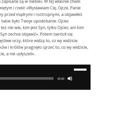
a zapisane są w niebie». W tej właśnie chwili
iętym i rzekł: «Wysławiam Cię, Ojcze, Panie
eczy przed mądrymi i roztropnymi, a objawiłeś
ż takie było Twoje upodobanie. Ojciec
eż nie wie, kim jest Syn, tylko Ojciec; ani kim
u Syn zechce objawić». Potem zwrócił się
śliwe oczy, które widzą to, co wy widzicie.
 i królów pragnęło ujrzeć to, co wy widzicie,
cie, a nie usłyszeli».
Używaj
strzałek
00:00
do
góry/do
dołu
aby
zwiększyć