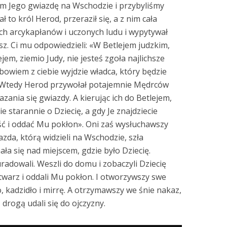
em Jego gwiazdę na Wschodzie i przybyliśmy
 to król Herod, przeraził się, a z nim cała
ich arcykapłanów i uczonych ludu i wypytywał
sz. Ci mu odpowiedzieli: «W Betlejem judzkim,
ejem, ziemio Judy, nie jesteś zgoła najlichsze
bowiem z ciebie wyjdzie władca, który będzie
. Wtedy Herod przywołał potajemnie Mędrców
azania się gwiazdy. A kierując ich do Betlejem,
ie starannie o Dziecię, a gdy Je znajdziecie
jść i oddać Mu pokłon». Oni zaś wysłuchawszy
azda, którą widzieli na Wschodzie, szła
ała się nad miejscem, gdzie było Dziecię.
uradowali. Weszli do domu i zobaczyli Dziecię
 twarz i oddali Mu pokłon. I otworzywszy swe
o, kadzidło i mirrę. A otrzymawszy we śnie nakaz,
 drogą udali się do ojczyzny.