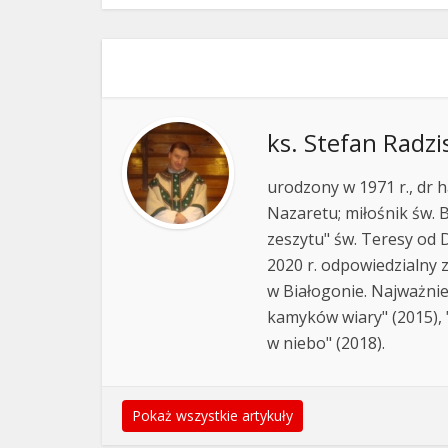
ks. Stefan Radzi
urodzony w 1971 r., dr h
Nazaretu; miłośnik św. B
zeszytu" św. Teresy od D
2020 r. odpowiedzialny 
w Białogonie. Najważnie
kamyków wiary" (2015), "
w niebo" (2018).
Pokaż wszystkie artykuły