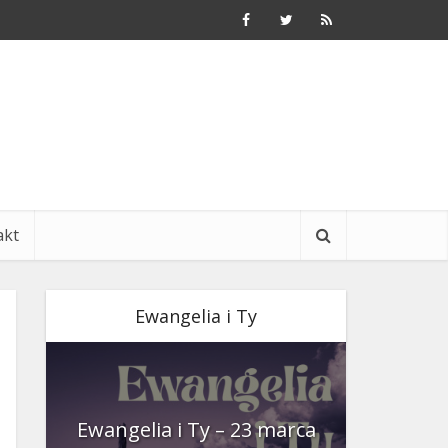
akt
Ewangelia i Ty
nia
Ewangelia i Ty – 23 marca
Ewangeli