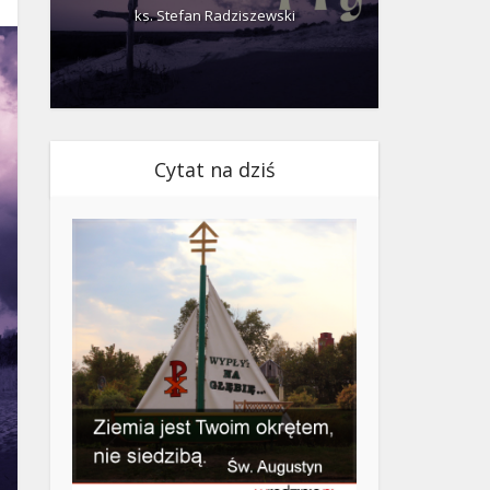
ks. Stefan Radziszewski
ks.
Cytat na dziś