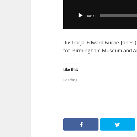
Odtwarzacz
plików
00:00
dźwiękowych
Ilustracja: Edward Burne-Jones 
fot. Birmingham Museum and Art
Like this:
Loading...