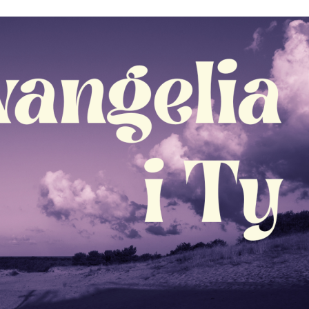
Stefan Radziszewski
ks. Stefan Radziszewski