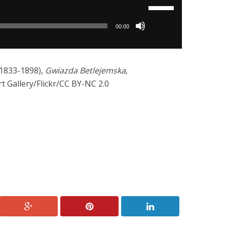
Używaj
strzałek
00:00
do
góry/do
dołu
(1833-1898),
Gwiazda Betlejemska
,
aby
 Gallery/Flickr/CC BY-NC 2.0
zwiększyć
lub
zmniejszyć
głośność.