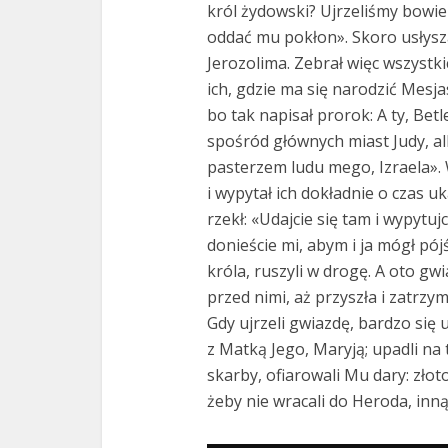
król żydowski? Ujrzeliśmy bowi
oddać mu pokłon». Skoro usłyszał
Jerozolima. Zebrał więc wszystk
ich, gdzie ma się narodzić Mesja
bo tak napisał prorok: A ty, Betl
spośród głównych miast Judy, al
pasterzem ludu mego, Izraela»
i wypytał ich dokładnie o czas uk
rzekł: «Udajcie się tam i wypytujc
donieście mi, abym i ja mógł pó
króla, ruszyli w drogę. A oto gwi
przed nimi, aż przyszła i zatrzym
Gdy ujrzeli gwiazdę, bardzo się 
z Matką Jego, Maryją; upadli na
skarby, ofiarowali Mu dary: złot
żeby nie wracali do Heroda, inną