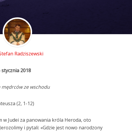
 Stefan Radziszewski
 stycznia 2018
n mędrców ze wschodu
eusza (2, 1-12)
em w Judei za panowania króla Heroda, oto
erozolimy i pytali: «Gdzie jest nowo narodzony