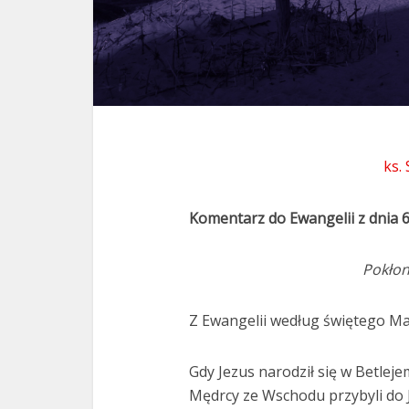
ks.
Komentarz do Ewangelii z dnia 6
Pokło
Z Ewangelii według świętego Mat
Gdy Jezus narodził się w Betlej
Mędrcy ze Wschodu przybyli do J