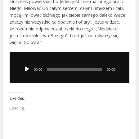
słusznieś powiedział, bo Jeden jest i nie ma innego prócz
Niego. Miłować Go całym sercem, całym umysłem i całą
mocą i miłować bliźniego jak siebie samego daleko więcej
znaczy niż wszystkie całopalenia i ofiary”. Jezus widząc,
że rozumnie odpowiedział, rzekł do niego: „Niedaleko
jesteś od królestwa Bożego”. I nikt już nie odważył się
więcej Go pytać.
Odtwarzacz
plików
dźwiękowych
00:00
00:00
Like this:
Loading...