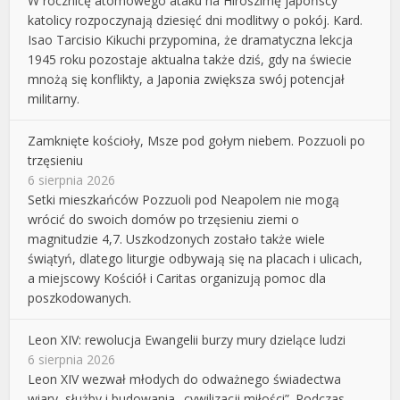
W rocznicę atomowego ataku na Hiroszimę japońscy
katolicy rozpoczynają dziesięć dni modlitwy o pokój. Kard.
Isao Tarcisio Kikuchi przypomina, że dramatyczna lekcja
1945 roku pozostaje aktualna także dziś, gdy na świecie
mnożą się konflikty, a Japonia zwiększa swój potencjał
militarny.
Zamknięte kościoły, Msze pod gołym niebem. Pozzuoli po
trzęsieniu
6 sierpnia 2026
Setki mieszkańców Pozzuoli pod Neapolem nie mogą
wrócić do swoich domów po trzęsieniu ziemi o
magnitudzie 4,7. Uszkodzonych zostało także wiele
świątyń, dlatego liturgie odbywają się na placach i ulicach,
a miejscowy Kościół i Caritas organizują pomoc dla
poszkodowanych.
Leon XIV: rewolucja Ewangelii burzy mury dzielące ludzi
6 sierpnia 2026
Leon XIV wezwał młodych do odważnego świadectwa
wiary, służby i budowania „cywilizacji miłości”. Podczas