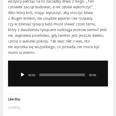
wszyscy patrząc na to zaczęliby drwić z niego: „Ten
człowiek zaczął budować, a nie zdołał wykończyć”.
Albo który król, mając wyruszyć, aby stoczyć bitwę
z drugim królem, nie usiądzie wpierw i nie rozważy,
czy w dziesięć tysięcy ludzi może stawić czoło temu,
który z dwudziestu tysiącami nadciąga przeciw niemu? Jeśli
nie, wyprawia poselstwo, gdy tamten jest jeszcze daleko,
i prosi o warunki pokoju. Tak więc nikt z was, kto
nie wyrzeka się wszystkiego, co posiada, nie może być
moim uczniem».
Odtwarzacz
plików
dźwiękowych
00:00
00:00
Like this:
Loading...