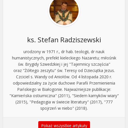
ks. Stefan Radziszewski
urodzony w 1971 r., dr hab. teologii, dr nauk
humanistycznych, prefekt kieleckiego Nazaretu; miłośnik
św. Brygidy Szwedzkiej i jej "Tajemnicy szczęścia"
oraz "Żółtego zeszytu" św. Teresy od Dzieciątka Jezus.
Czciciel s. Wandy od Aniołów. Od 4 listopada 2020 r.
odpowiedzialny za życie duchowe Parafii Przemienienia
Pańskiego w Białogonie. Najważniejsze publikacje:
"Kamieńska ostiumiczna" (2011), "Siedem kamyków wiary"
(2015), "Pedagogia w świecie literatury" (2017), "777
spojrzeń w niebo" (2018).
Pokaż wszystkie artykuły