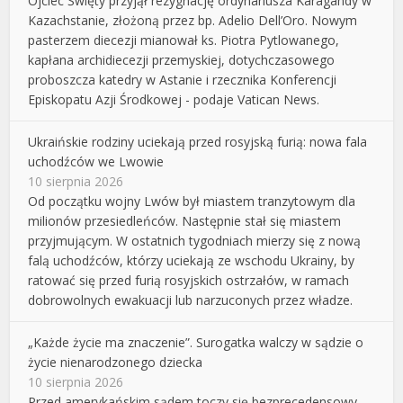
Ojciec Święty przyjął rezygnację ordynariusza Karagandy w
Kazachstanie, złożoną przez bp. Adelio Dell’Oro. Nowym
pasterzem diecezji mianował ks. Piotra Pytlowanego,
kapłana archidiecezji przemyskiej, dotychczasowego
proboszcza katedry w Astanie i rzecznika Konferencji
Episkopatu Azji Środkowej - podaje Vatican News.
Ukraińskie rodziny uciekają przed rosyjską furią: nowa fala
uchodźców we Lwowie
10 sierpnia 2026
Od początku wojny Lwów był miastem tranzytowym dla
milionów przesiedleńców. Następnie stał się miastem
przyjmującym. W ostatnich tygodniach mierzy się z nową
falą uchodźców, którzy uciekają ze wschodu Ukrainy, by
ratować się przed furią rosyjskich ostrzałów, w ramach
dobrowolnych ewakuacji lub narzuconych przez władze.
„Każde życie ma znaczenie”. Surogatka walczy w sądzie o
życie nienarodzonego dziecka
10 sierpnia 2026
Przed amerykańskim sądem toczy się bezprecedensowy