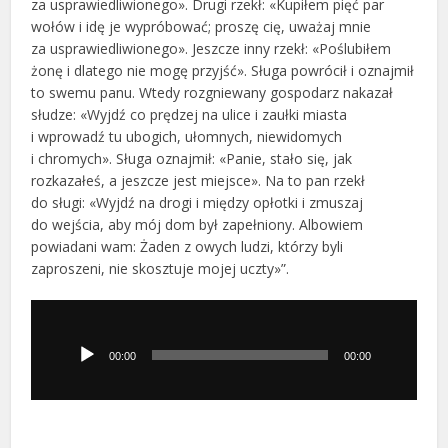
za usprawiedliwionego». Drugi rzekł: «Kupiłem pięć par
wołów i idę je wypróbować; proszę cię, uważaj mnie
za usprawiedliwionego». Jeszcze inny rzekł: «Poślubiłem
żonę i dlatego nie mogę przyjść». Sługa powrócił i oznajmił
to swemu panu. Wtedy rozgniewany gospodarz nakazał
słudze: «Wyjdź co prędzej na ulice i zaułki miasta
i wprowadź tu ubogich, ułomnych, niewidomych
i chromych». Sługa oznajmił: «Panie, stało się, jak
rozkazałeś, a jeszcze jest miejsce». Na to pan rzekł
do sługi: «Wyjdź na drogi i między opłotki i zmuszaj
do wejścia, aby mój dom był zapełniony. Albowiem
powiadani wam: Żaden z owych ludzi, którzy byli
zaproszeni, nie skosztuje mojej uczty»”.
Odtwarzacz
plików
dźwiękowych
00:00
00:00