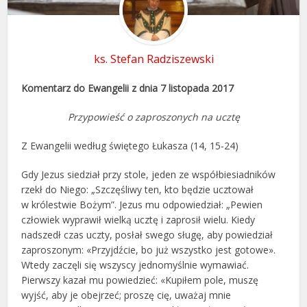
ks. Stefan Radziszewski
Komentarz do Ewangelii z dnia 7 listopada 2017
Przypowieść o zaproszonych na ucztę
Z Ewangelii według świętego Łukasza (14, 15-24)
Gdy Jezus siedział przy stole, jeden ze współbiesiadników
rzekł do Niego: „Szczęśliwy ten, kto będzie ucztował
w królestwie Bożym”. Jezus mu odpowiedział: „Pewien
człowiek wyprawił wielką ucztę i zaprosił wielu. Kiedy
nadszedł czas uczty, posłał swego sługę, aby powiedział
zaproszonym: «Przyjdźcie, bo już wszystko jest gotowe».
Wtedy zaczęli się wszyscy jednomyślnie wymawiać.
Pierwszy kazał mu powiedzieć: «Kupiłem pole, muszę
wyjść, aby je obejrzeć; proszę cię, uważaj mnie