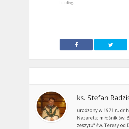
Loading...
ks. Stefan Radzi
urodzony w 1971 r., dr h
Nazaretu; miłośnik św. B
zeszytu" św. Teresy od D