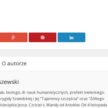
lub
zmniejszyć
głośność.
O autorze
szewski
ab. teologii, dr nauk humanistycznych, prefekt kieleckiego
rygidy Szwedzkiej i jej "Tajemnicy szczęścia" oraz "Żółtego
zieciątka Jezus. Czciciel s. Wandy od Aniołów. Od 4 listopada