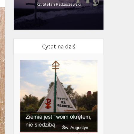
ks. Stefan Radziszewski
ks.
Cytat na dziś