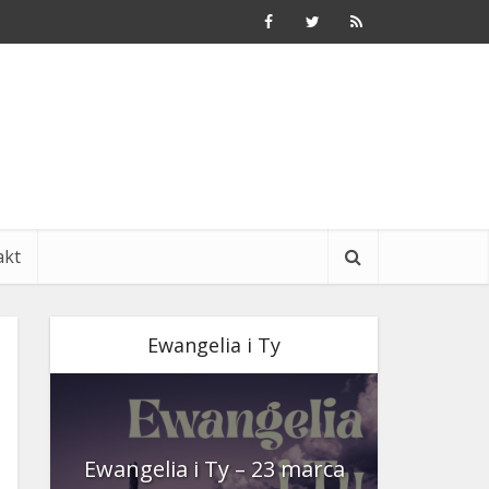
akt
Ewangelia i Ty
nia
Ewangelia i Ty – 23 marca
Ewangeli