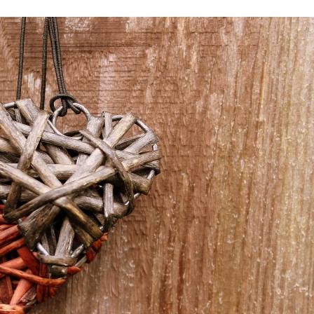
Stefan Radziszewski
ks. Stefan Radziszewski