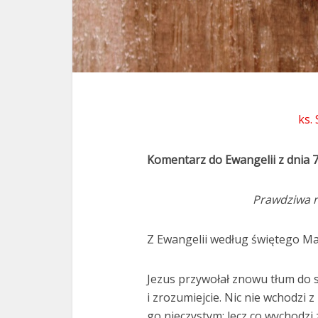
ks.
Komentarz do Ewangelii z dnia 
Prawdziwa n
Z Ewangelii według świętego Mar
Jezus przywołał znowu tłum do si
i zrozumiejcie. Nic nie wchodzi 
go nieczystym; lecz co wychodzi 