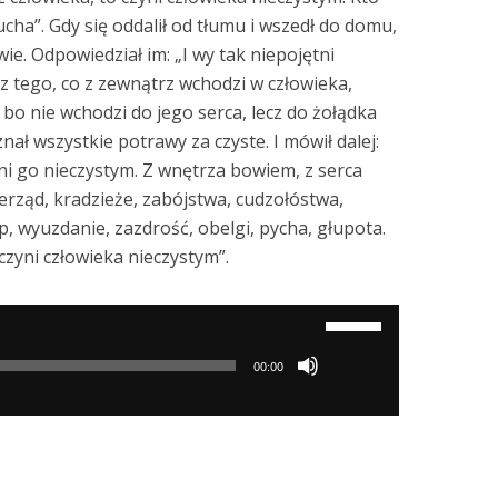
ucha”. Gdy się oddalił od tłumu i wszedł do domu,
wie. Odpowiedział im: „I wy tak niepojętni
c z tego, co z zewnątrz wchodzi w człowieka,
 bo nie wchodzi do jego serca, lecz do żołądka
nał wszystkie potrawy za czyste. I mówił dalej:
yni go nieczystym. Z wnętrza bowiem, z serca
ierząd, kradzieże, zabójstwa, cudzołóstwa,
, wyuzdanie, zazdrość, obelgi, pycha, głupota.
 czyni człowieka nieczystym”.
Używaj
strzałek
00:00
do
góry/do
dołu
aby
zwiększyć