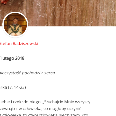
 Stefan Radziszewski
7 lutego 2018
ieczystość pochodzi z serca
ka (7, 14-23)
ebie i rzekł do niego: „Słuchajcie Mnie wszyscy
z zewnątrz w człowieka, co mogłoby uczynić
z człowieka, to czyni człowieka nieczystym. Kto