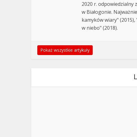
2020 r. odpowiedzialny 
w Białogonie. Najważnie
kamyków wiary" (2015), "
w niebo" (2018).
Pokaż wszystkie artykuły
L