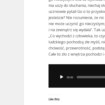
ma uszy do słuchania, niechaj sł
uczniowie pytali Go o to przysło
jesteście? Nie rozumiecie, że ni
nie może uczynić go nieczystym;
i na zewnątrz się wydala”. Tak uz
„Co wychodzi z człowieka, to cz
ludzkiego pochodzą złe myśli, n
chciwość, przewrotność, podstęp
Całe to zło z wnętrza pochodzi i
Odtwarzacz
plików
00:00
dźwiękowych
Like this: