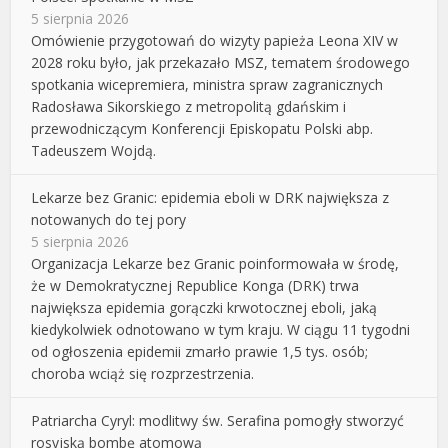
5 sierpnia 2026
Omówienie przygotowań do wizyty papieża Leona XIV w
2028 roku było, jak przekazało MSZ, tematem środowego
spotkania wicepremiera, ministra spraw zagranicznych
Radosława Sikorskiego z metropolitą gdańskim i
przewodniczącym Konferencji Episkopatu Polski abp.
Tadeuszem Wojdą.
Lekarze bez Granic: epidemia eboli w DRK największa z
notowanych do tej pory
5 sierpnia 2026
Organizacja Lekarze bez Granic poinformowała w środę,
że w Demokratycznej Republice Konga (DRK) trwa
największa epidemia gorączki krwotocznej eboli, jaką
kiedykolwiek odnotowano w tym kraju. W ciągu 11 tygodni
od ogłoszenia epidemii zmarło prawie 1,5 tys. osób;
choroba wciąż się rozprzestrzenia.
Patriarcha Cyryl: modlitwy św. Serafina pomogły stworzyć
rosyjską bombę atomową