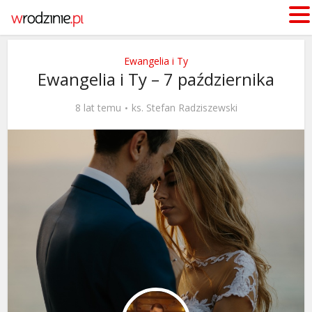
Ewangelia i Ty
Ewangelia i Ty – 7 października
8 lat temu
ks. Stefan Radziszewski