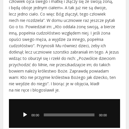
człowiek ojca swego i matkę i złączy się ze swoją żoną,
i będą oboje jednym ciałem». A tak już nie są dwoje,
lecz jedno ciało. Co więc Bóg złączył, tego człowiek
niech nie rozdziela”. W domu uczniowie raz jeszcze pytali
Go o to. Powiedział im: „Kto oddala żonę swoją, a bierze
inną, popełnia cudzołóstwo względem niej. I jeśli żona
opuści swego męża, a wyjdzie za innego, popełnia
cudzołóstwo”. Przynosili Mu również dzieci, żeby ich
dotknął; lecz uczniowie szorstko zabraniali im tego. A Jezus
widząc to oburzył się i rzekł do nich: „Pozwólcie dzieciom
przychodzić do Mnie, nie przeszkadzajcie im; do takich
bowiem należy królestwo Boże. Zaprawdę powiadam
wam: Kto nie przyjmie królestwa Bożego jak dziecko, ten
nie wejdzie do niego”. I biorąc je w objęcia, kładł
na nie ręce i błogosławił je.
Odtwarzacz
plików
dźwiękowych
00:00
00:00