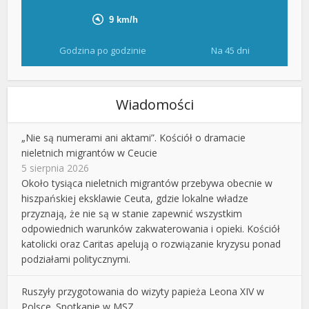
Godzina po godzinie
Na 45 dni
Wiadomości
„Nie są numerami ani aktami”. Kościół o dramacie
nieletnich migrantów w Ceucie
5 sierpnia 2026
Około tysiąca nieletnich migrantów przebywa obecnie w
hiszpańskiej eksklawie Ceuta, gdzie lokalne władze
przyznają, że nie są w stanie zapewnić wszystkim
odpowiednich warunków zakwaterowania i opieki. Kościół
katolicki oraz Caritas apelują o rozwiązanie kryzysu ponad
podziałami politycznymi.
Ruszyły przygotowania do wizyty papieża Leona XIV w
Polsce. Spotkanie w MSZ