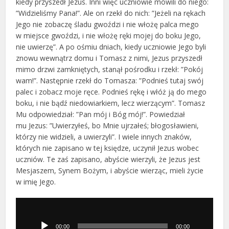
kiedy przyszedł Jezus. Inni więc uczniowie mówili do niego:
”Widzieliśmy Pana!”. Ale on rzekł do nich: ”Jeżeli na rękach
Jego nie zobaczę śladu gwoździ i nie włożę palca mego
w miejsce gwoździ, i nie włożę ręki mojej do boku Jego,
nie uwierzę”. A po ośmiu dniach, kiedy uczniowie Jego byli
znowu wewnątrz domu i Tomasz z nimi, Jezus przyszedł
mimo drzwi zamkniętych, stanął pośrodku i rzekł: ”Pokój
wam!”. Następnie rzekł do Tomasza: ”Podnieś tutaj swój
palec i zobacz moje ręce. Podnieś rękę i włóż ją do mego
boku, i nie bądź niedowiarkiem, lecz wierzącym”. Tomasz
Mu odpowiedział: ”Pan mój i Bóg mój!”. Powiedział
mu Jezus: ”Uwierzyłeś, bo Mnie ujrzałeś; błogosławieni,
którzy nie widzieli, a uwierzyli”. I wiele innych znaków,
których nie zapisano w tej księdze, uczynił Jezus wobec
uczniów. Te zaś zapisano, abyście wierzyli, że Jezus jest
Mesjaszem, Synem Bożym, i abyście wierząc, mieli życie
w imię Jego.
Odtwarzacz
plików
dźwiękowych
00:00
00:00