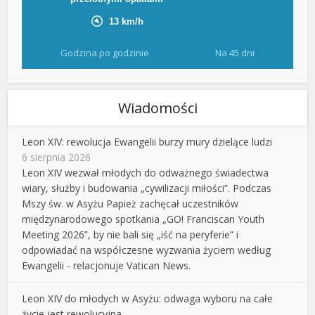
Godzina po godzinie
Na 45 dni
Wiadomości
Leon XIV: rewolucja Ewangelii burzy mury dzielące ludzi
6 sierpnia 2026
Leon XIV wezwał młodych do odważnego świadectwa
wiary, służby i budowania „cywilizacji miłości”. Podczas
Mszy św. w Asyżu Papież zachęcał uczestników
międzynarodowego spotkania „GO! Franciscan Youth
Meeting 2026”, by nie bali się „iść na peryferie” i
odpowiadać na współczesne wyzwania życiem według
Ewangelii - relacjonuje Vatican News.
Leon XIV do młodych w Asyżu: odwaga wyboru na całe
życie jest rewolucyjna