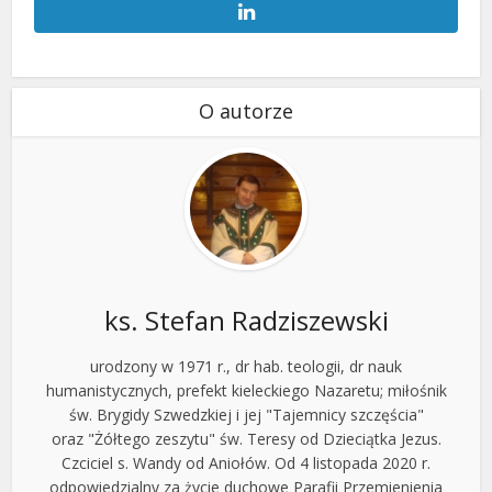
O autorze
ks. Stefan Radziszewski
urodzony w 1971 r., dr hab. teologii, dr nauk
humanistycznych, prefekt kieleckiego Nazaretu; miłośnik
św. Brygidy Szwedzkiej i jej "Tajemnicy szczęścia"
oraz "Żółtego zeszytu" św. Teresy od Dzieciątka Jezus.
Czciciel s. Wandy od Aniołów. Od 4 listopada 2020 r.
odpowiedzialny za życie duchowe Parafii Przemienienia