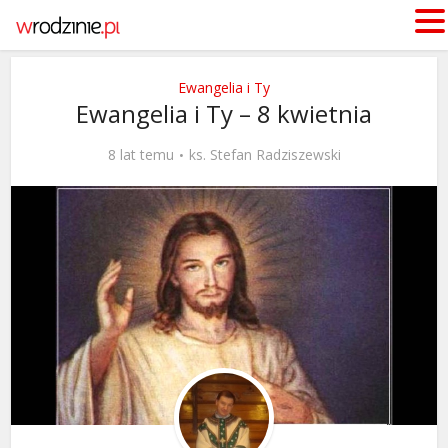
Ewangelia i Ty
Ewangelia i Ty – 8 kwietnia
8 lat temu
ks. Stefan Radziszewski