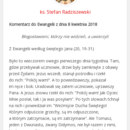
ks. Stefan Radziszewski
Komentarz do Ewangelii z dnia 8 kwietnia 2018
Błogosławieni, którzy nie widzieli, a uwierzyli
Z Ewangelii według świętego Jana (20, 19-31)
Było to wieczorem owego pierwszego dnia tygodnia. Tam,
gdzie przebywali uczniowie, drzwi były zamknięte z obawy
przed Żydami. Jezus wszedł, stanął pośrodku i rzekł
do nich: ”Pokój wam!”. A to powiedziawszy, pokazał
im ręce i bok. Uradowali się zatem uczniowie, ujrzawszy
Pana. A Jezus znowu rzekł do nich: ”Pokój wam! Jak Ojciec
Mnie posłał, tak i Ja was posyłam”. Po tych słowach tchnął
na nich i powiedział im: ”Weźmijcie Ducha Świętego!
Którym odpuścicie grzechy, są im odpuszczone,
a którym zatrzymacie, są im zatrzymane”. Ale Tomasz,
jeden z Dwunastu, zwany Didymos, nie był razem z nimi,