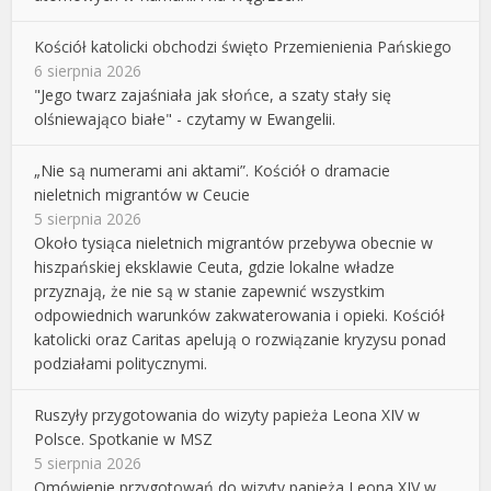
Kościół katolicki obchodzi święto Przemienienia Pańskiego
6 sierpnia 2026
"Jego twarz zajaśniała jak słońce, a szaty stały się
olśniewająco białe" - czytamy w Ewangelii.
„Nie są numerami ani aktami”. Kościół o dramacie
nieletnich migrantów w Ceucie
5 sierpnia 2026
Około tysiąca nieletnich migrantów przebywa obecnie w
hiszpańskiej eksklawie Ceuta, gdzie lokalne władze
przyznają, że nie są w stanie zapewnić wszystkim
odpowiednich warunków zakwaterowania i opieki. Kościół
katolicki oraz Caritas apelują o rozwiązanie kryzysu ponad
podziałami politycznymi.
Ruszyły przygotowania do wizyty papieża Leona XIV w
Polsce. Spotkanie w MSZ
5 sierpnia 2026
Omówienie przygotowań do wizyty papieża Leona XIV w