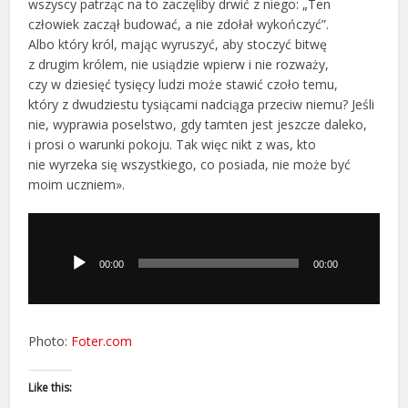
wszyscy patrząc na to zaczęliby drwić z niego: „Ten
człowiek zaczął budować, a nie zdołał wykończyć”.
Albo który król, mając wyruszyć, aby stoczyć bitwę
z drugim królem, nie usiądzie wpierw i nie rozważy,
czy w dziesięć tysięcy ludzi może stawić czoło temu,
który z dwudziestu tysiącami nadciąga przeciw niemu? Jeśli
nie, wyprawia poselstwo, gdy tamten jest jeszcze daleko,
i prosi o warunki pokoju. Tak więc nikt z was, kto
nie wyrzeka się wszystkiego, co posiada, nie może być
moim uczniem».
Odtwarzacz
plików
dźwiękowych
00:00
00:00
Photo:
Foter.com
Like this: