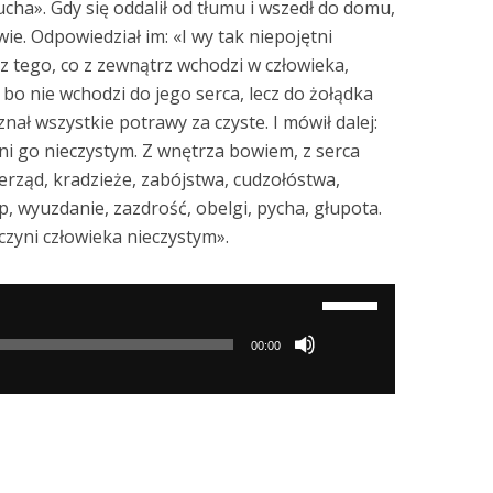
ucha». Gdy się oddalił od tłumu i wszedł do domu,
wie. Odpowiedział im: «I wy tak niepojętni
c z tego, co z zewnątrz wchodzi w człowieka,
 bo nie wchodzi do jego serca, lecz do żołądka
nał wszystkie potrawy za czyste. I mówił dalej:
yni go nieczystym. Z wnętrza bowiem, z serca
ierząd, kradzieże, zabójstwa, cudzołóstwa,
, wyuzdanie, zazdrość, obelgi, pycha, głupota.
 czyni człowieka nieczystym».
Używaj
strzałek
00:00
do
góry/do
dołu
aby
zwiększyć