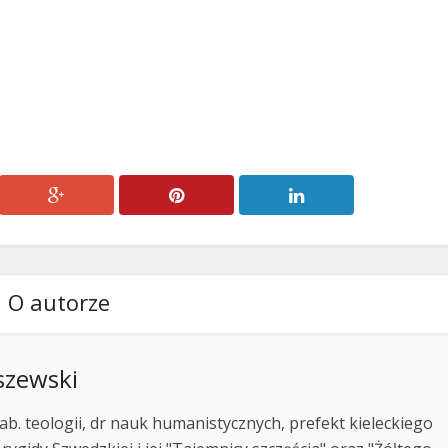
lub
zmniejszyć
głośność.
O autorze
szewski
ab. teologii, dr nauk humanistycznych, prefekt kieleckiego