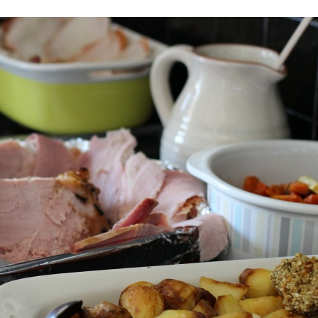
Stefan Radziszewski
ks. Stefan Radziszewski