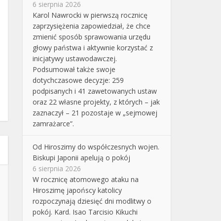
6 sierpnia 2026
Karol Nawrocki w pierwszą rocznicę
zaprzysiężenia zapowiedział, że chce
zmienić sposób sprawowania urzędu
głowy państwa i aktywnie korzystać z
inicjatywy ustawodawczej.
Podsumował także swoje
dotychczasowe decyzje: 259
podpisanych i 41 zawetowanych ustaw
oraz 22 własne projekty, z których – jak
zaznaczył – 21 pozostaje w „sejmowej
zamrażarce”.
Od Hiroszimy do współczesnych wojen.
Biskupi Japonii apelują o pokój
6 sierpnia 2026
W rocznicę atomowego ataku na
Hiroszimę japońscy katolicy
rozpoczynają dziesięć dni modlitwy o
pokój. Kard. Isao Tarcisio Kikuchi