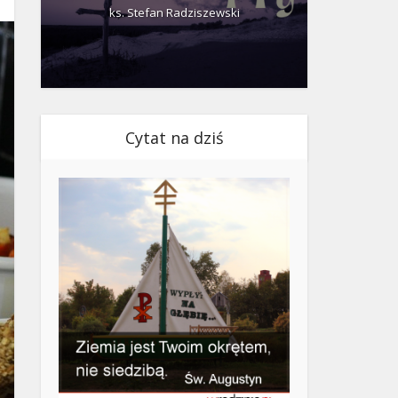
ks. Stefan Radziszewski
ks.
Cytat na dziś