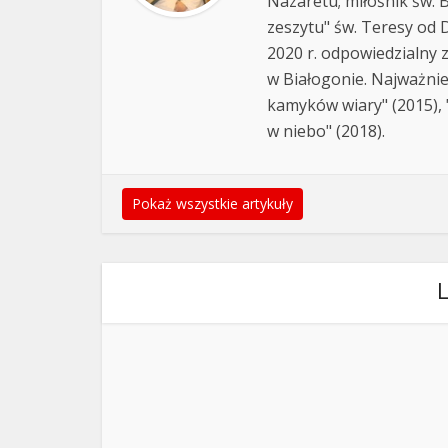
Nazaretu; miłośnik św. B
zeszytu" św. Teresy od D
2020 r. odpowiedzialny 
w Białogonie. Najważnie
kamyków wiary" (2015), "
w niebo" (2018).
Pokaż wszystkie artykuły
L