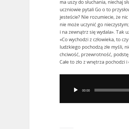
ma uszy do słuchania, niechaj sł
uczniowie pytali Go o to przysło
jesteście? Nie rozumiecie, że ni
nie może uczynić go nieczystym;
i na zewnątrz się wydala». Tak uz
«Co wychodzi z człowieka, to cz
ludzkiego pochodzą złe myśli, n
chciwość, przewrotność, podstęp
Całe to zło z wnętrza pochodzi i
Odtwarzacz
plików
00:00
dźwiękowych