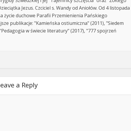
rygidy Szwedzkiej i jej "Tajemnicy szczęścia" oraz "Żółtego
zieciątka Jezus. Czciciel s. Wandy od Aniołów. Od 4 listopada
za życie duchowe Parafii Przemienienia Pańskiego
jsze publikacje: "Kamieńska ostiumiczna" (2011), "Siedem
Pedagogia w świecie literatury" (2017), "777 spojrzeń
eave a Reply