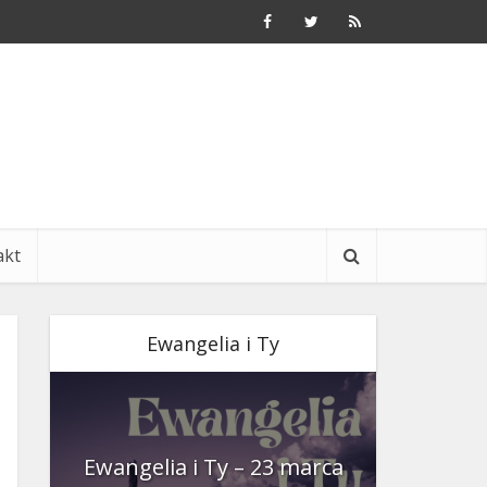
akt
Ewangelia i Ty
nia
Ewangelia i Ty – 23 marca
Ewangeli