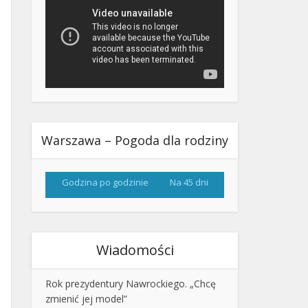
Warszawa – Pogoda dla rodziny
Godzina po godzinie
Na 45 dni
Wiadomości
Rok prezydentury Nawrockiego. „Chcę
zmienić jej model”