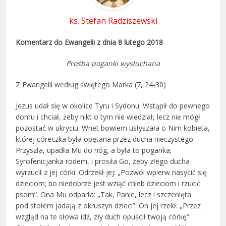
ks. Stefan Radziszewski
Komentarz do Ewangelii z dnia 8 lutego 2018
Prośba poganki wysłuchana
Z Ewangelii według świętego Marka (7, 24-30)
Jezus udał się w okolice Tyru i Sydonu. Wstąpił do pewnego
domu i chciał, żeby nikt o tym nie wiedział, lecz nie mógł
pozostać w ukryciu. Wnet bowiem usłyszała o Nim kobieta,
której córeczka była opętana przez ducha nieczystego.
Przyszła, upadła Mu do nóg, a była to poganka,
Syrofenicjanka rodem, i prosiła Go, żeby złego ducha
wyrzucił z jej córki. Odrzekł jej: „Pozwól wpierw nasycić się
dzieciom; bo niedobrze jest wziąć chleb dzieciom i rzucić
psom”. Ona Mu odparła: „Tak, Panie, lecz i szczenięta
pod stołem jadają z okruszyn dzieci”. On jej rzekł: „Przez
wzgląd na te słowa idź, zły duch opuścił twoją córkę”.