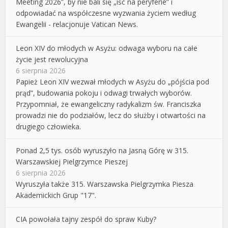
Meeting 2026”, by nie bali się „iść na peryferie” i
odpowiadać na współczesne wyzwania życiem według
Ewangelii - relacjonuje Vatican News.
Leon XIV do młodych w Asyżu: odwaga wyboru na całe
życie jest rewolucyjna
6 sierpnia 2026
Papież Leon XIV wezwał młodych w Asyżu do „pójścia pod
prąd”, budowania pokoju i odwagi trwałych wyborów.
Przypomniał, że ewangeliczny radykalizm św. Franciszka
prowadzi nie do podziałów, lecz do służby i otwartości na
drugiego człowieka.
Ponad 2,5 tys. osób wyruszyło na Jasną Górę w 315.
Warszawskiej Pielgrzymce Pieszej
6 sierpnia 2026
Wyruszyła także 315. Warszawska Pielgrzymka Piesza
Akademickich Grup "17".
CIA powołała tajny zespół do spraw Kuby?