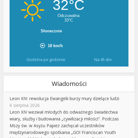
Godzina po godzinie
Na 45 dni
Wiadomości
Leon XIV: rewolucja Ewangelii burzy mury dzielące ludzi
6 sierpnia 2026
Leon XIV wezwał młodych do odważnego świadectwa
wiary, służby i budowania „cywilizacji miłości”. Podczas
Mszy św. w Asyżu Papież zachęcał uczestników
międzynarodowego spotkania „GO! Franciscan Youth