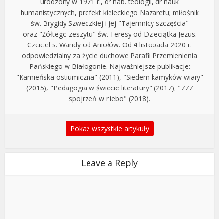
urodzony w 1971 r., dr hab. teologii, dr nauk
humanistycznych, prefekt kieleckiego Nazaretu; miłośnik
św. Brygidy Szwedzkiej i jej "Tajemnicy szczęścia"
oraz "Żółtego zeszytu" św. Teresy od Dzieciątka Jezus.
Czciciel s. Wandy od Aniołów. Od 4 listopada 2020 r.
odpowiedzialny za życie duchowe Parafii Przemienienia
Pańskiego w Białogonie. Najważniejsze publikacje:
"Kamieńska ostiumiczna" (2011), "Siedem kamyków wiary"
(2015), "Pedagogia w świecie literatury" (2017), "777
spojrzeń w niebo" (2018).
Pokaż wszystkie artykuły
Leave a Reply