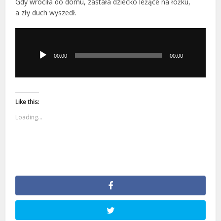
Gdy wróciła do domu, zastała dziecko leżące na łóżku,
a zły duch wyszedł.
Odtwarzacz
plików
dźwiękowych
00:00
00:00
Like this:
Loading...